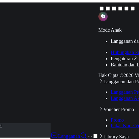
Mode Anak
Langganan da
Hubungkan k
Pengaturan
Bantuan dan 
Hak Cipta ©2026 V
Langganan dan P
Langganan Pr
Langganan Ak
Voucher Promo
Promo
Pakai Kode V
i
Langganan
···
Library Saya