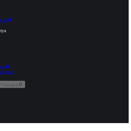
onan
nya
kun
aringan
 Perangkat