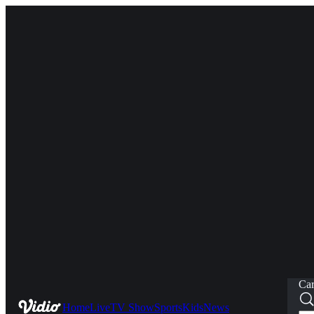
Car
Home
Live
TV Show
Sports
Kids
News