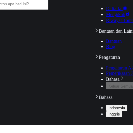
Daftarku
Mengikuti
Riwayat Tont
Bantuan dan Lain
Bantuan
Blog
Pengaturan
Pengaturan A
Pemeriksaan J
Bahasa
Keluar Semua
Bahasa
Indonesia
Inggris