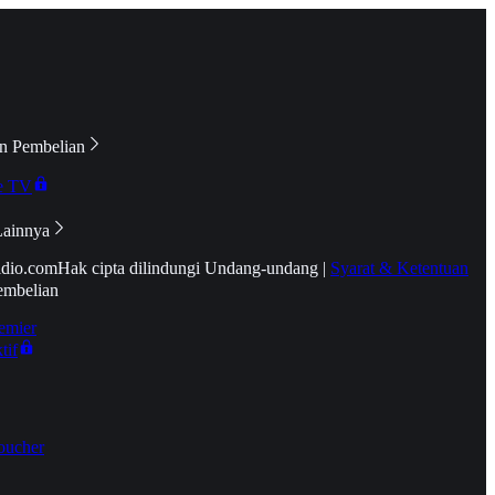
n Pembelian
e TV
Lainnya
idio.com
Hak cipta dilindungi Undang-undang
|
Syarat & Ketentuan
embelian
emier
tif
oucher