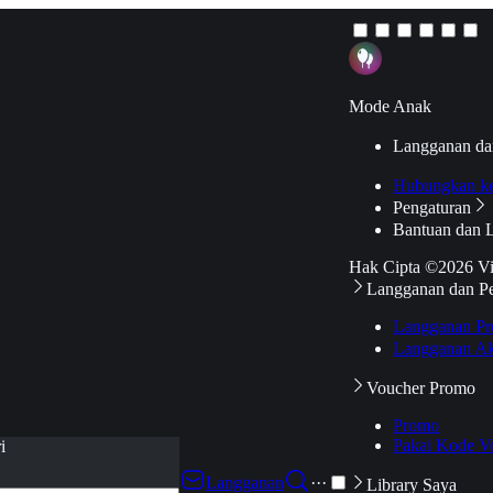
Mode Anak
Langganan da
Hubungkan k
Pengaturan
Bantuan dan 
Hak Cipta ©2026 V
Langganan dan P
Langganan Pr
Langganan Ak
Voucher Promo
Promo
Pakai Kode V
i
Langganan
···
Library Saya