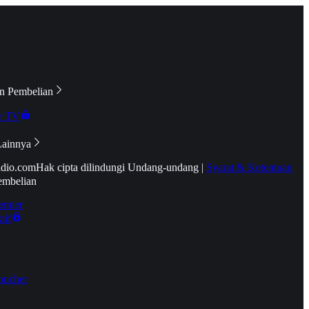
n Pembelian
e TV
Lainnya
idio.com
Hak cipta dilindungi Undang-undang
|
Syarat & Ketentuan
embelian
emier
tif
oucher