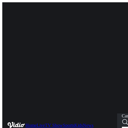
Car
Home
Live
TV Show
Sports
Kids
News