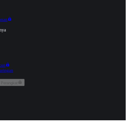
onan
nya
kun
aringan
 Perangkat