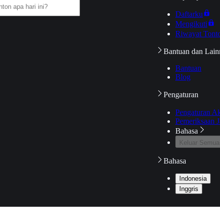
Daftarku
Mengikuti
Riwayat Tont
Bantuan dan Lain
Bantuan
Blog
Pengaturan
Pengaturan A
Pemeriksaan J
Bahasa
Keluar Semua
Bahasa
Indonesia
Inggris