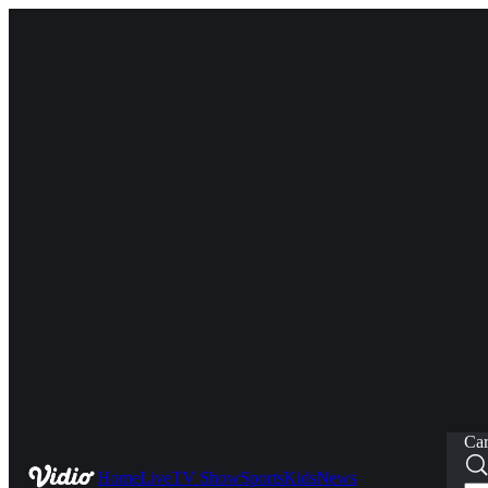
Car
Home
Live
TV Show
Sports
Kids
News