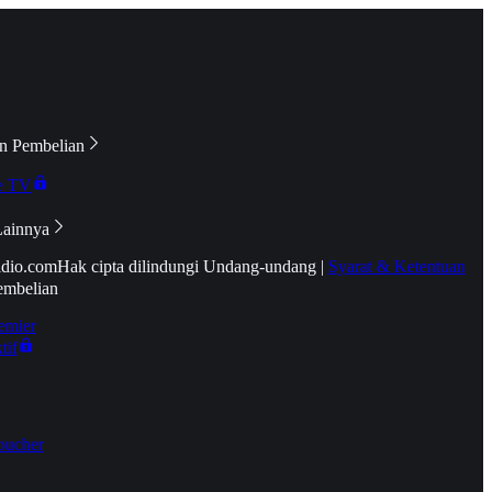
n Pembelian
e TV
Lainnya
idio.com
Hak cipta dilindungi Undang-undang
|
Syarat & Ketentuan
embelian
emier
tif
oucher