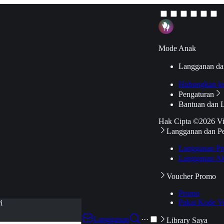
Mode Anak
Langganan da
Hubungkan k
Pengaturan
Bantuan dan 
Hak Cipta ©2026 V
Langganan dan P
Langganan Pr
Langganan Ak
Voucher Promo
Promo
Pakai Kode V
i
Langganan
···
Library Saya