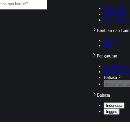
Daftarku
Mengikuti
Riwayat Tont
Bantuan dan Lain
Bantuan
Blog
Pengaturan
Pengaturan A
Pemeriksaan J
Bahasa
Keluar Semua
Bahasa
Indonesia
Inggris