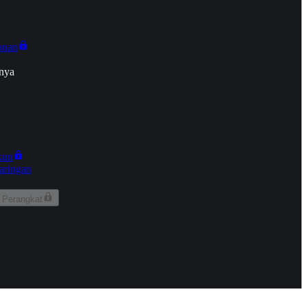
onan
nya
kun
aringan
 Perangkat