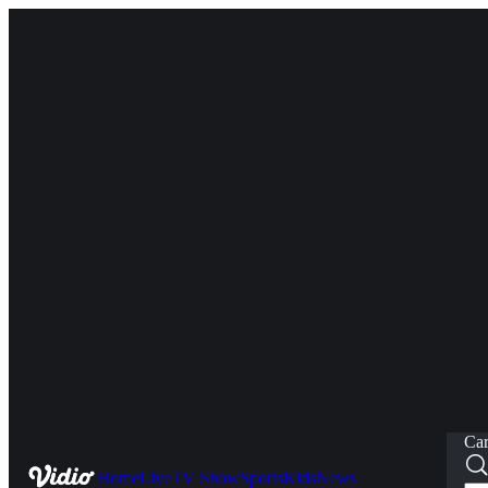
Car
Home
Live
TV Show
Sports
Kids
News