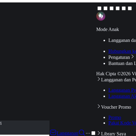
Mode Anak
Langganan da
Hubungkan k
Pengaturan
Bantuan dan 
Hak Cipta ©2026 V
Langganan dan P
Langganan Pr
Langganan Ak
Voucher Promo
Promo
Pakai Kode V
i
Langganan
···
Library Saya