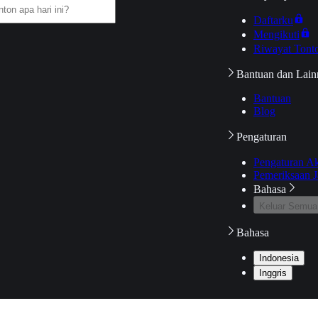
Daftarku
Mengikuti
Riwayat Tont
Bantuan dan Lain
Bantuan
Blog
Pengaturan
Pengaturan A
Pemeriksaan J
Bahasa
Keluar Semua
Bahasa
Indonesia
Inggris