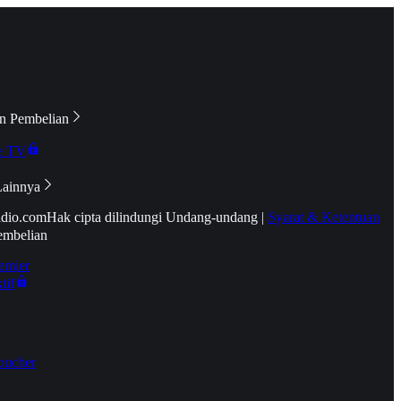
n Pembelian
e TV
Lainnya
idio.com
Hak cipta dilindungi Undang-undang
|
Syarat & Ketentuan
embelian
emier
tif
oucher