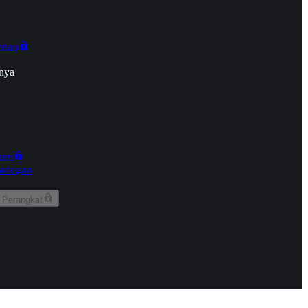
onan
nya
kun
aringan
 Perangkat