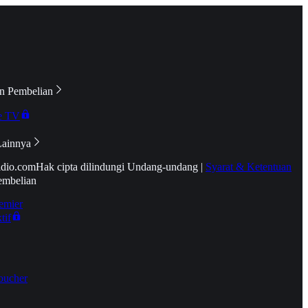
n Pembelian
e TV
Lainnya
idio.com
Hak cipta dilindungi Undang-undang
|
Syarat & Ketentuan
embelian
emier
tif
oucher