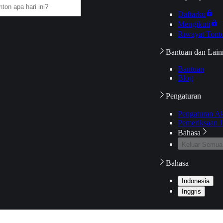
Daftarku
Mengikuti
Riwayat Tont
Bantuan dan Lain
Bantuan
Blog
Pengaturan
Pengaturan A
Pemeriksaan J
Bahasa
Keluar Semua
Bahasa
Indonesia
Inggris