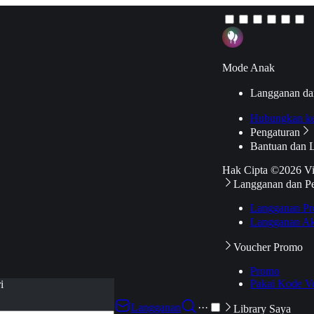
Mode Anak
Langganan da
Hubungkan k
Pengaturan
Bantuan dan 
Hak Cipta ©2026 V
Langganan dan P
Langganan Pr
Langganan Ak
Voucher Promo
Promo
Pakai Kode V
i
Langganan
···
Library Saya