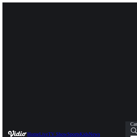
Car
Home
Live
TV Show
Sports
Kids
News