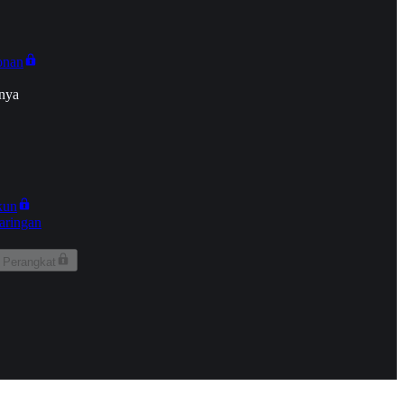
onan
nya
kun
aringan
 Perangkat