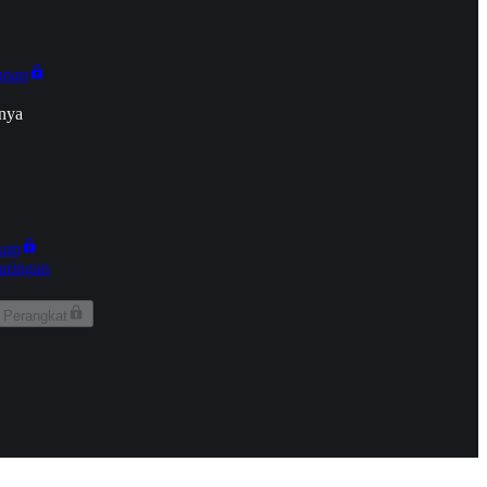
onan
nya
kun
aringan
 Perangkat