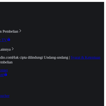
n Pembelian
e TV
Lainnya
idio.com
Hak cipta dilindungi Undang-undang
|
Syarat & Ketentuan
embelian
emier
tif
oucher