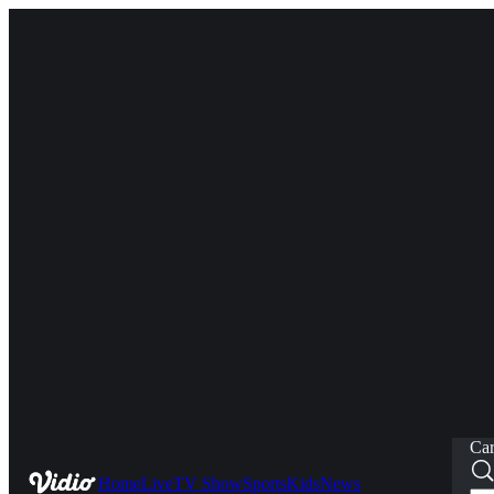
Car
Home
Live
TV Show
Sports
Kids
News