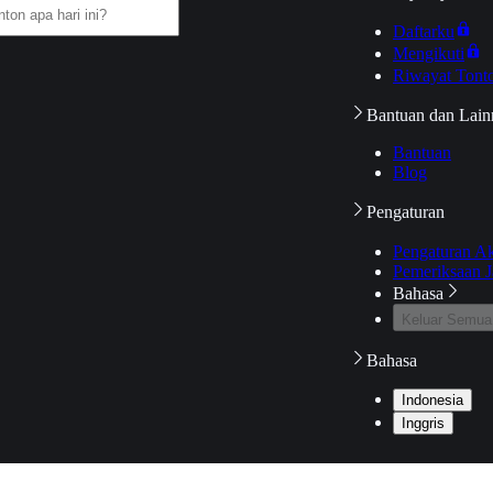
Daftarku
Mengikuti
Riwayat Tont
Bantuan dan Lain
Bantuan
Blog
Pengaturan
Pengaturan A
Pemeriksaan J
Bahasa
Keluar Semua
Bahasa
Indonesia
Inggris