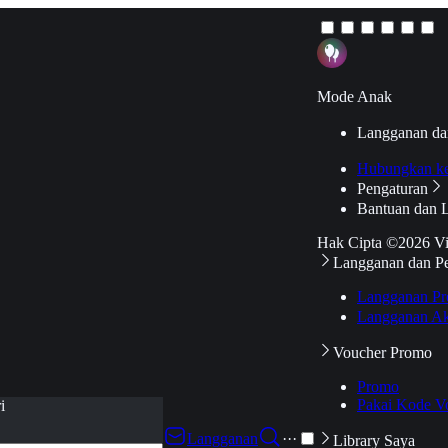
Mode Anak
Langganan da
Hubungkan k
Pengaturan
Bantuan dan 
Hak Cipta ©2026 V
Langganan dan P
Langganan Pr
Langganan Ak
Voucher Promo
Promo
Pakai Kode V
i
Langganan
···
Library Saya