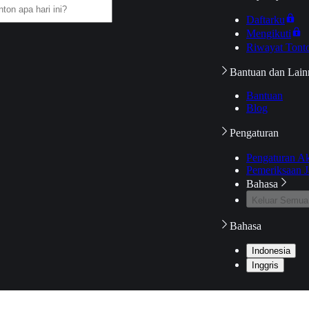
Daftarku
Mengikuti
Riwayat Tont
Bantuan dan Lain
Bantuan
Blog
Pengaturan
Pengaturan A
Pemeriksaan J
Bahasa
Keluar Semua
Bahasa
Indonesia
Inggris