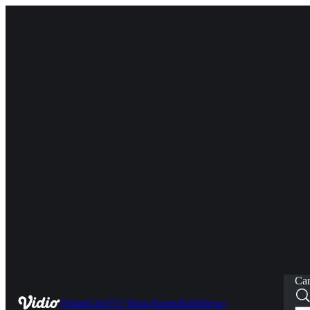
Car
Home
Live
TV Show
Sports
Kids
News