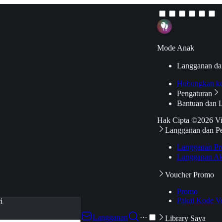
Mode Anak
Langganan da
Hubungkan k
Pengaturan
Bantuan dan 
Hak Cipta ©2026 V
Langganan dan P
Langganan Pr
Langganan Ak
Voucher Promo
Promo
Pakai Kode V
i
Langganan
···
Library Saya