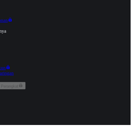
onan
nya
kun
aringan
 Perangkat