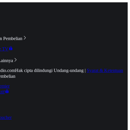
n Pembelian
e TV
Lainnya
idio.com
Hak cipta dilindungi Undang-undang
|
Syarat & Ketentuan
embelian
emier
tif
oucher