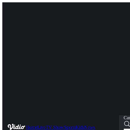
Car
Home
Live
TV Show
Sports
Kids
News