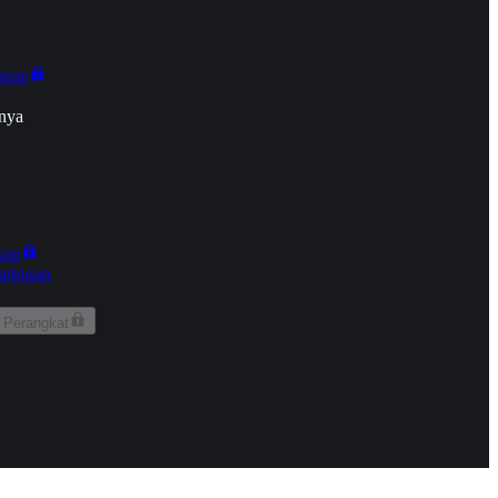
onan
nya
kun
aringan
 Perangkat