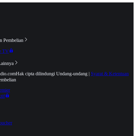
n Pembelian
e TV
Lainnya
idio.com
Hak cipta dilindungi Undang-undang
|
Syarat & Ketentuan
embelian
emier
tif
oucher