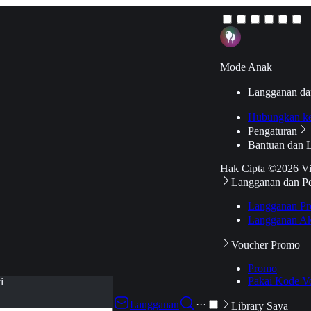
Mode Anak
Langganan da
Hubungkan k
Pengaturan
Bantuan dan 
Hak Cipta ©2026 V
Langganan dan P
Langganan Pr
Langganan Ak
Voucher Promo
Promo
Pakai Kode V
i
Langganan
···
Library Saya