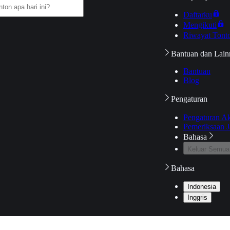
Daftarku
Mengikuti
Riwayat Tont
Bantuan dan Lain
Bantuan
Blog
Pengaturan
Pengaturan A
Pemeriksaan J
Bahasa
Keluar Semua
Bahasa
Indonesia
Inggris