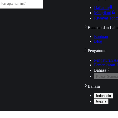
Daftarku
Mengikuti
Riwayat Tont
Bantuan dan Lain
Bantuan
Blog
Pengaturan
Pengaturan A
Pemeriksaan J
Bahasa
Keluar Semua
Bahasa
Indonesia
Inggris