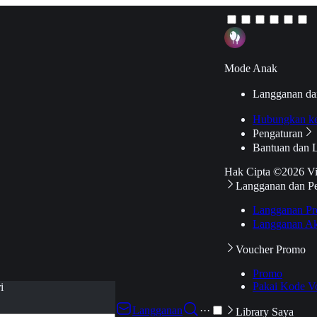
Mode Anak
Langganan da
Hubungkan k
Pengaturan
Bantuan dan 
Hak Cipta ©2026 V
Langganan dan P
Langganan Pr
Langganan Ak
Voucher Promo
Promo
Pakai Kode V
i
Langganan
···
Library Saya