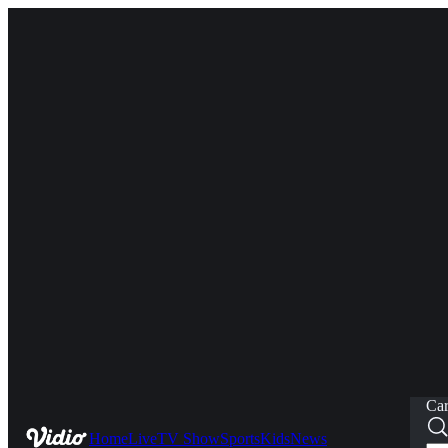
Car
Home
Live
TV Show
Sports
Kids
News