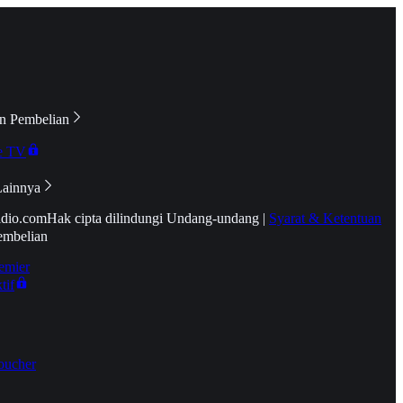
n Pembelian
e TV
Lainnya
idio.com
Hak cipta dilindungi Undang-undang
|
Syarat & Ketentuan
embelian
emier
tif
oucher