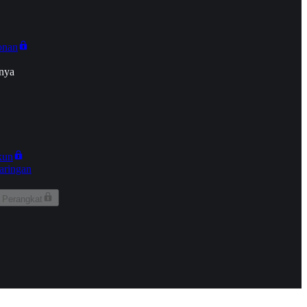
onan
nya
kun
aringan
 Perangkat