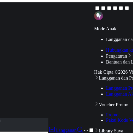
Mode Anak
Langganan da
Hubungkan k
Pengaturan
Bantuan dan 
Hak Cipta ©2026 V
Langganan dan P
Langganan Pr
Langganan Ak
Voucher Promo
Promo
Pakai Kode V
i
Langganan
···
Library Saya