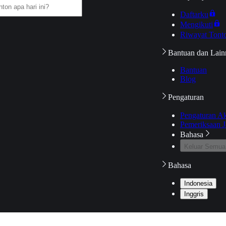
Daftarku
Mengikuti
Riwayat Tont
Bantuan dan Lain
Bantuan
Blog
Pengaturan
Pengaturan A
Pemeriksaan J
Bahasa
Keluar Semua
Bahasa
Indonesia
Inggris