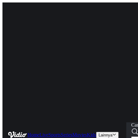
Car
Home
Live
Sports
Series
Movies
Kids
Lainnya