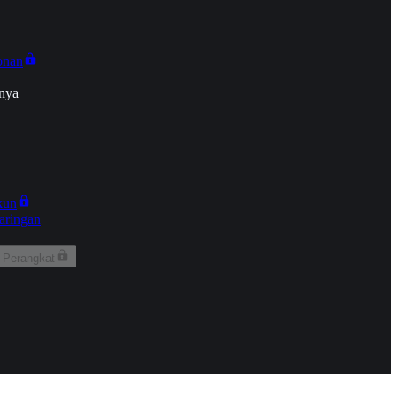
onan
nya
kun
aringan
 Perangkat