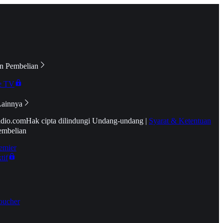
n Pembelian
e TV
Lainnya
idio.com
Hak cipta dilindungi Undang-undang
|
Syarat & Ketentuan
embelian
emier
tif
oucher