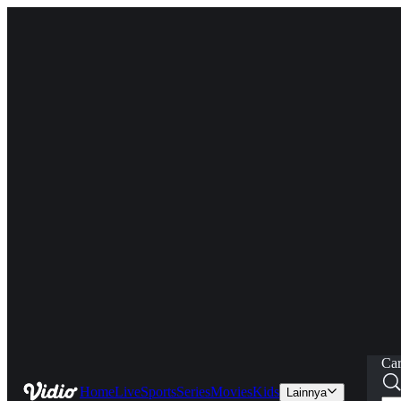
Car
Home
Live
Sports
Series
Movies
Kids
Lainnya