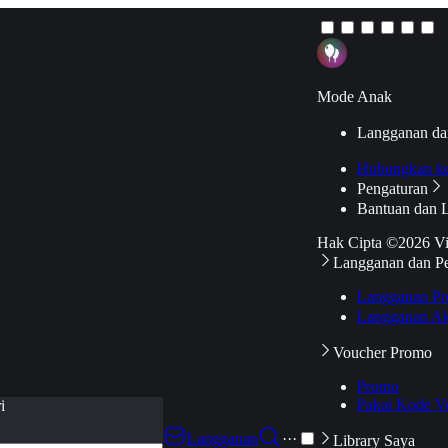
Mode Anak
Langganan da
Hubungkan k
Pengaturan
Bantuan dan 
Hak Cipta ©2026 V
Langganan dan P
Langganan Pr
Langganan Ak
Voucher Promo
Promo
Pakai Kode V
i
Langganan
···
Library Saya