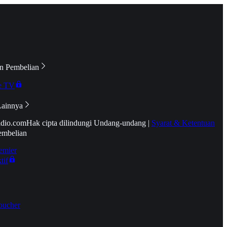
n Pembelian
e TV
Lainnya
idio.com
Hak cipta dilindungi Undang-undang
|
Syarat & Ketentuan
embelian
emier
tif
oucher