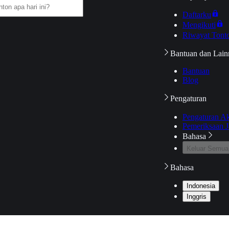
Daftarku
Mengikuti
Riwayat Tont
Bantuan dan Lain
Bantuan
Blog
Pengaturan
Pengaturan A
Pemeriksaan J
Bahasa
Keluar Semua
Bahasa
Indonesia
Inggris