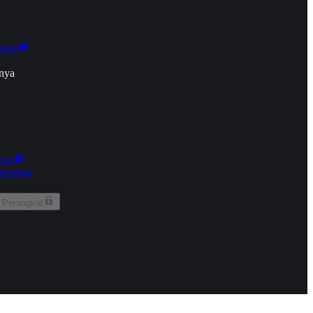
onan
nya
kun
aringan
 Perangkat