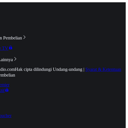
n Pembelian
e TV
Lainnya
idio.com
Hak cipta dilindungi Undang-undang
|
Syarat & Ketentuan
embelian
emier
tif
oucher