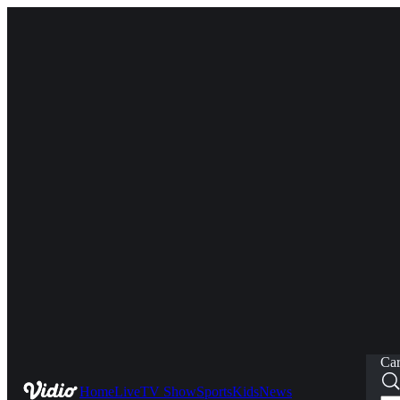
Car
Home
Live
TV Show
Sports
Kids
News