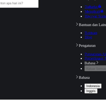
Daftarku
Mengikuti
Riwayat Tont
Bantuan dan Lain
Bantuan
Blog
Pengaturan
Pengaturan A
Pemeriksaan J
Bahasa
Keluar Semua
Bahasa
Indonesia
Inggris