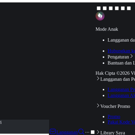
Mode Anak
Langganan da
Hubungkan k
Pengaturan
Bantuan dan 
Hak Cipta ©2026 V
Langganan dan P
Langganan Pr
Langganan Ak
Voucher Promo
Promo
Pakai Kode V
i
Langganan
···
Library Saya