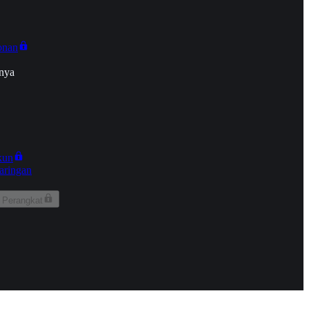
onan
nya
kun
aringan
 Perangkat