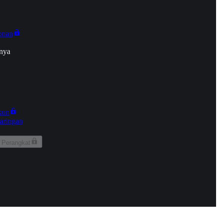
onan
nya
kun
aringan
 Perangkat