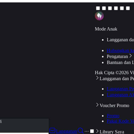
Mode Anak
Langganan da
Hubungkan k
Pengaturan
Bantuan dan 
Hak Cipta ©2026 V
Langganan dan P
Langganan Pr
Langganan Ak
Voucher Promo
Promo
Pakai Kode V
i
Langganan
···
Library Saya