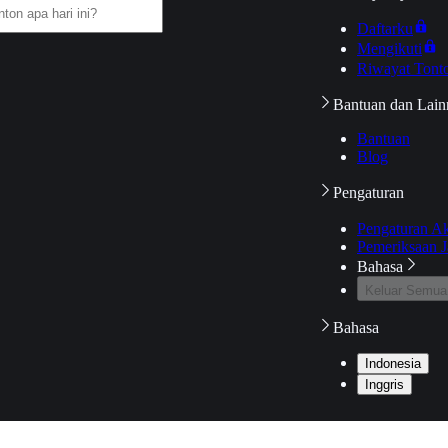
Daftarku
Mengikuti
Riwayat Tont
Bantuan dan Lain
Bantuan
Blog
Pengaturan
Pengaturan A
Pemeriksaan J
Bahasa
Keluar Semua
Bahasa
Indonesia
Inggris