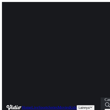
Car
Home
Live
Sports
Series
Movies
Kids
Lainnya