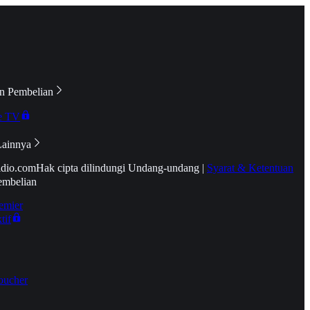
n Pembelian
e TV
Lainnya
idio.com
Hak cipta dilindungi Undang-undang
|
Syarat & Ketentuan
embelian
emier
tif
oucher