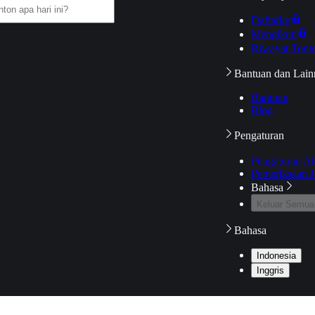
Daftarku
Mengikuti
Riwayat Tont
Bantuan dan Lain
Bantuan
Blog
Pengaturan
Pengaturan A
Pemeriksaan J
Bahasa
Keluar Semua
Bahasa
Indonesia
Inggris