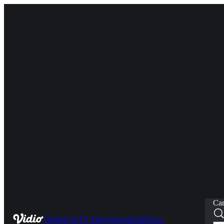
Car
Home
Live
TV Show
Sports
Kids
News