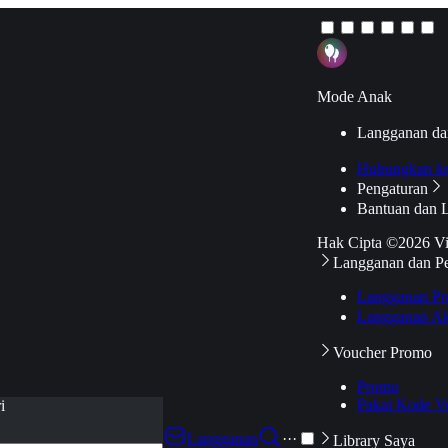
Mode Anak
Langganan da
Hubungkan k
Pengaturan
Bantuan dan 
Hak Cipta ©2026 V
Langganan dan P
Langganan Pr
Langganan Ak
Voucher Promo
Promo
Pakai Kode V
i
Langganan
···
Library Saya