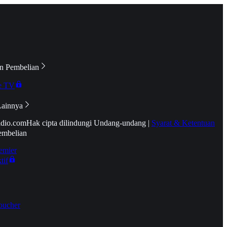
n Pembelian
e TV
Lainnya
idio.com
Hak cipta dilindungi Undang-undang
|
Syarat & Ketentuan
embelian
emier
tif
oucher