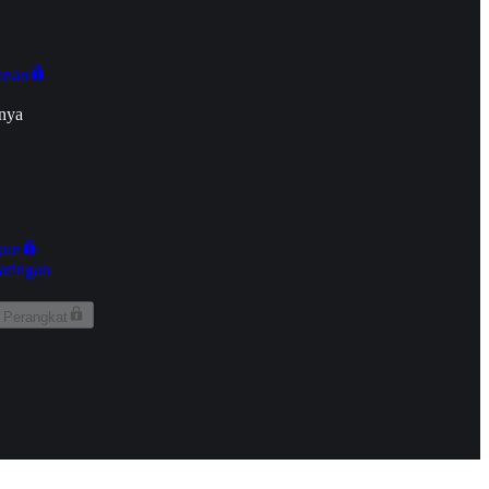
onan
nya
kun
aringan
 Perangkat