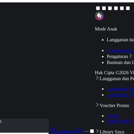
Mode Anak
Langganan da
Hubungkan k
Pengaturan
Bantuan dan 
Hak Cipta ©2026 V
Langganan dan P
Langganan Pr
Langganan Ak
Voucher Promo
Promo
Pakai Kode V
i
Langganan
···
Library Saya