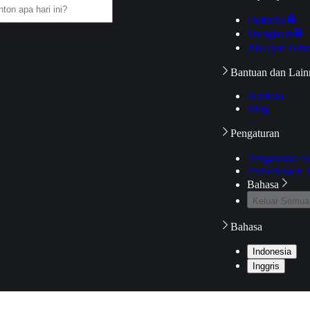
Daftarku
Mengikuti
Riwayat Tont
Bantuan dan Lain
Bantuan
Blog
Pengaturan
Pengaturan A
Pemeriksaan J
Bahasa
Keluar Semua
Bahasa
Indonesia
Inggris