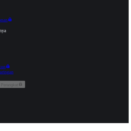
onan
nya
kun
aringan
 Perangkat