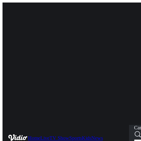
Car
Home
Live
TV Show
Sports
Kids
News