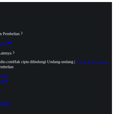
n Pembelian
e TV
Lainnya
idio.com
Hak cipta dilindungi Undang-undang
|
Syarat & Ketentuan
embelian
emier
tif
oucher