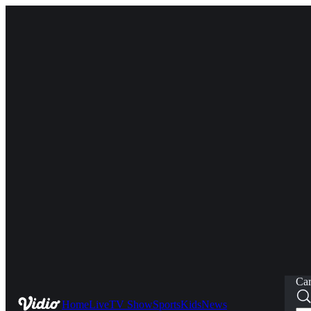
Car
Home
Live
TV Show
Sports
Kids
News