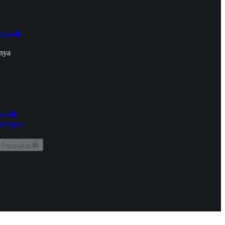
onan
nya
kun
aringan
 Perangkat