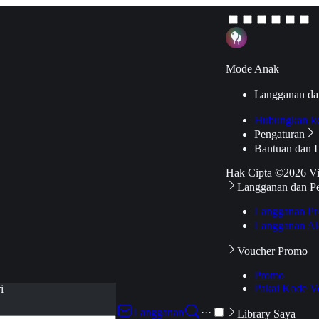
Mode Anak
Langganan da
Hubungkan k
Pengaturan
Bantuan dan 
Hak Cipta ©2026 V
Langganan dan P
Langganan Pr
Langganan Ak
Voucher Promo
Promo
Pakai Kode V
i
Langganan
···
Library Saya