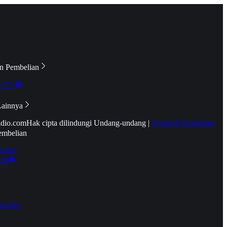
n Pembelian
e TV
Lainnya
idio.com
Hak cipta dilindungi Undang-undang
|
Syarat & Ketentuan
embelian
emier
tif
oucher