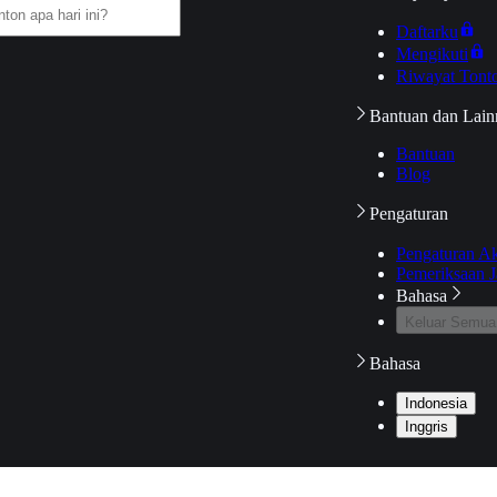
Daftarku
Mengikuti
Riwayat Tont
Bantuan dan Lain
Bantuan
Blog
Pengaturan
Pengaturan A
Pemeriksaan J
Bahasa
Keluar Semua
Bahasa
Indonesia
Inggris