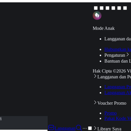
Mode Anak
Langganan da
Hubungkan k
Pengaturan
Bantuan dan 
Hak Cipta ©2026 V
Langganan dan P
Langganan Pr
Langganan Ak
Voucher Promo
Promo
Pakai Kode V
i
Langganan
···
Library Saya