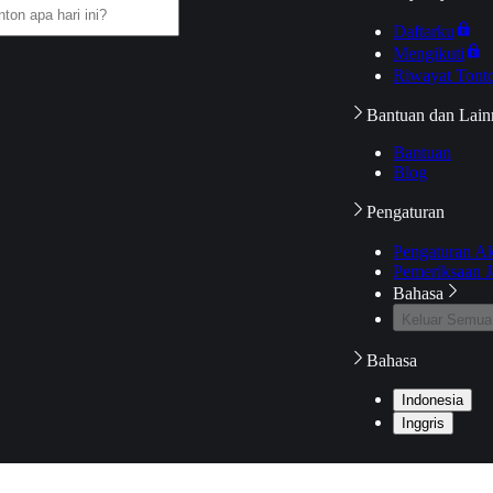
Daftarku
Mengikuti
Riwayat Tont
Bantuan dan Lain
Bantuan
Blog
Pengaturan
Pengaturan A
Pemeriksaan J
Bahasa
Keluar Semua
Bahasa
Indonesia
Inggris