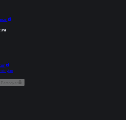
onan
nya
kun
aringan
 Perangkat