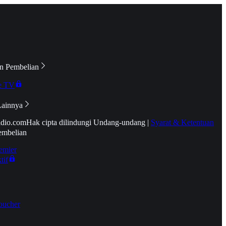
n Pembelian
e TV
Lainnya
idio.com
Hak cipta dilindungi Undang-undang
|
Syarat & Ketentuan
embelian
emier
tif
oucher