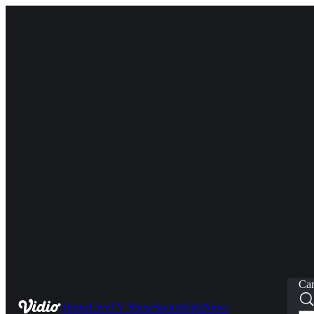
Car
Home
Live
TV Show
Sports
Kids
News