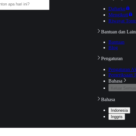
Daftarku
Mengikuti
Riwayat Tont
Bantuan dan Lain
Bantuan
Blog
Pengaturan
Pengaturan A
Pemeriksaan J
Bahasa
Keluar Semua
Bahasa
Indonesia
Inggris