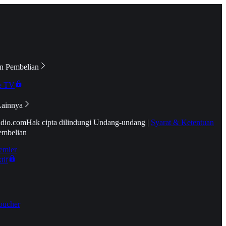
n Pembelian
e TV
Lainnya
idio.com
Hak cipta dilindungi Undang-undang
|
Syarat & Ketentuan
embelian
emier
tif
oucher