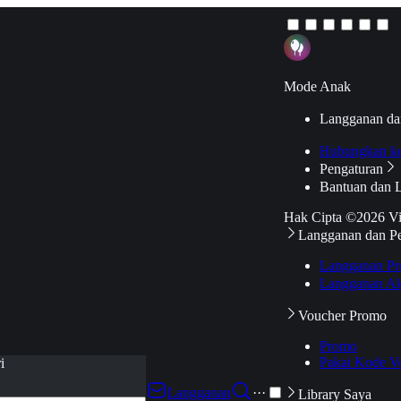
Mode Anak
Langganan da
Hubungkan k
Pengaturan
Bantuan dan 
Hak Cipta ©2026 V
Langganan dan P
Langganan Pr
Langganan Ak
Voucher Promo
Promo
Pakai Kode V
i
Langganan
···
Library Saya