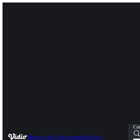
Car
Home
Live
TV Show
Sports
Kids
News