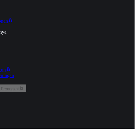
onan
nya
kun
aringan
 Perangkat