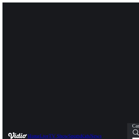
Car
Home
Live
TV Show
Sports
Kids
News