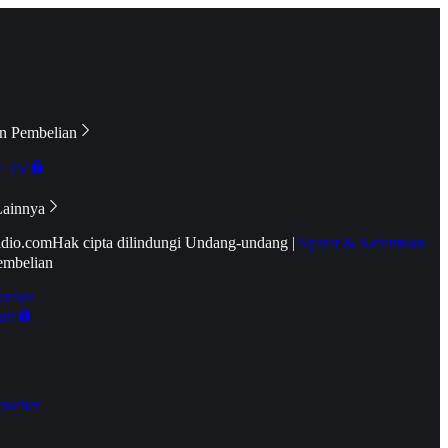
n Pembelian
e TV
Lainnya
idio.com
Hak cipta dilindungi Undang-undang
|
Syarat & Ketentuan
embelian
emier
tif
oucher