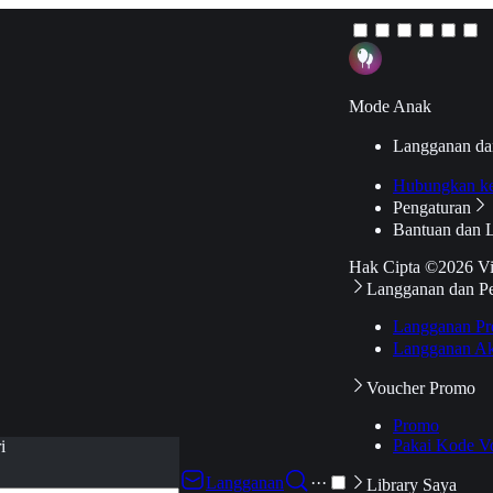
Mode Anak
Langganan da
Hubungkan k
Pengaturan
Bantuan dan 
Hak Cipta ©2026 V
Langganan dan P
Langganan Pr
Langganan Ak
Voucher Promo
Promo
Pakai Kode V
i
Langganan
···
Library Saya