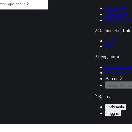
Daftarku
Mengikuti
Riwayat Tont
Bantuan dan Lain
Bantuan
Blog
Pengaturan
Pengaturan A
Pemeriksaan J
Bahasa
Keluar Semua
Bahasa
Indonesia
Inggris