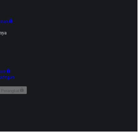
onan
nya
kun
aringan
 Perangkat