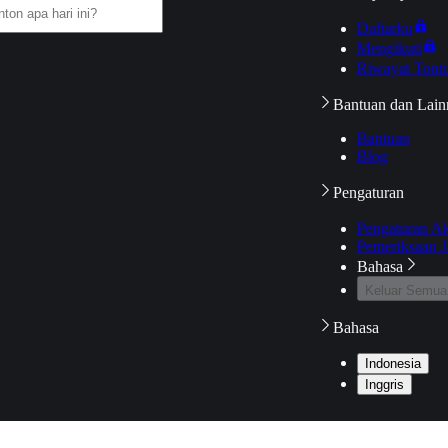
Daftarku
Mengikuti
Riwayat Tont
Bantuan dan Lain
Bantuan
Blog
Pengaturan
Pengaturan A
Pemeriksaan J
Bahasa
Keluar Semua
Bahasa
Indonesia
Inggris