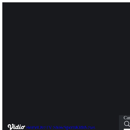
Car
Home
Live
TV Show
Sports
Kids
News