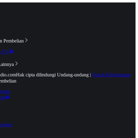
n Pembelian
e TV
Lainnya
idio.com
Hak cipta dilindungi Undang-undang
|
Syarat & Ketentuan
embelian
emier
tif
oucher