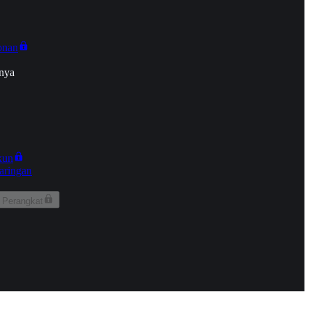
onan
nya
kun
aringan
 Perangkat