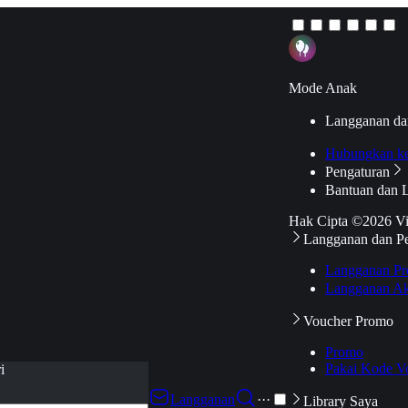
Mode Anak
Langganan da
Hubungkan k
Pengaturan
Bantuan dan 
Hak Cipta ©2026 V
Langganan dan P
Langganan Pr
Langganan Ak
Voucher Promo
Promo
Pakai Kode V
i
Langganan
···
Library Saya