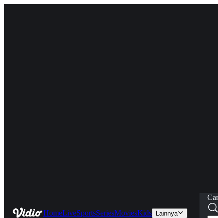
Car
Home
Live
Sports
Series
Movies
Kids
Lainnya