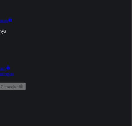
onan
nya
kun
aringan
 Perangkat