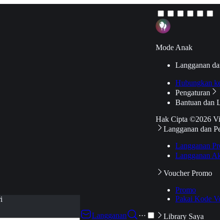
Mode Anak
Langganan da
Hubungkan k
Pengaturan
Bantuan dan 
Hak Cipta ©2026 V
Langganan dan P
Langganan Pr
Langganan Ak
Voucher Promo
Promo
Pakai Kode V
i
Langganan
···
Library Saya