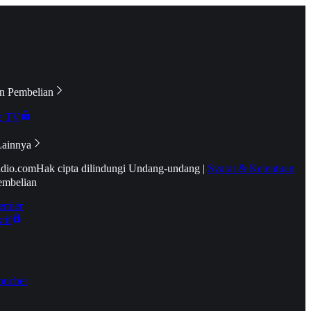
n Pembelian
e TV
Lainnya
idio.com
Hak cipta dilindungi Undang-undang
|
Syarat & Ketentuan
embelian
emier
tif
oucher