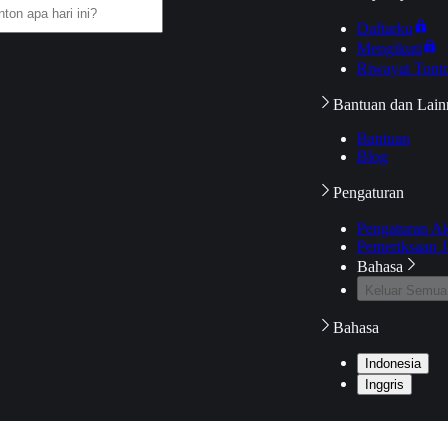
Daftarku
Mengikuti
Riwayat Tont
Bantuan dan Lain
Bantuan
Blog
Pengaturan
Pengaturan A
Pemeriksaan J
Bahasa
Keluar Semua
Bahasa
Indonesia
Inggris