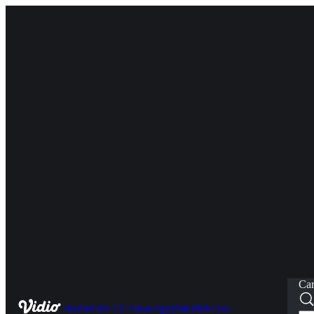
Car
Home
Live
TV Show
Sports
Kids
News