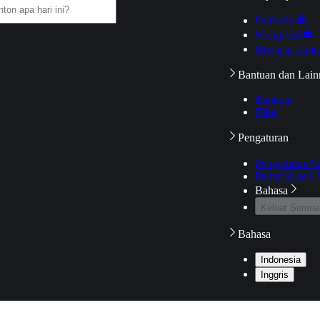
Daftarku
Mengikuti
Riwayat Tont
Bantuan dan Lain
Bantuan
Blog
Pengaturan
Pengaturan A
Pemeriksaan J
Bahasa
Keluar Semua
Bahasa
Indonesia
Inggris