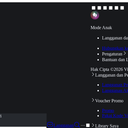
Mode Anak
Langganan da
Hubungkan k
Pengaturan
Bantuan dan 
Hak Cipta ©2026 V
Langganan dan P
Langganan Pr
Langganan Ak
Voucher Promo
Promo
Pakai Kode V
i
Langganan
···
Library Saya