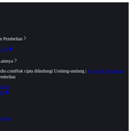
n Pembelian
e TV
Lainnya
idio.com
Hak cipta dilindungi Undang-undang
|
Syarat & Ketentuan
embelian
emier
tif
oucher