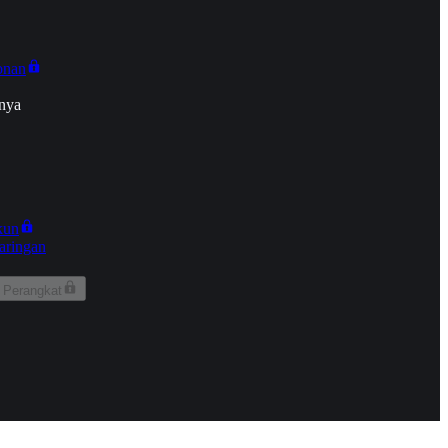
onan
nya
kun
aringan
 Perangkat