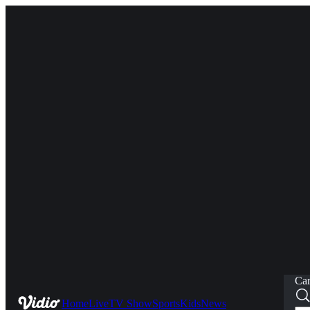
Car
Home
Live
TV Show
Sports
Kids
News