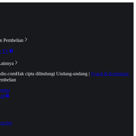
n Pembelian
e TV
Lainnya
idio.com
Hak cipta dilindungi Undang-undang
|
Syarat & Ketentuan
embelian
emier
tif
oucher