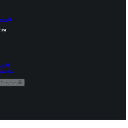
onan
nya
kun
aringan
 Perangkat