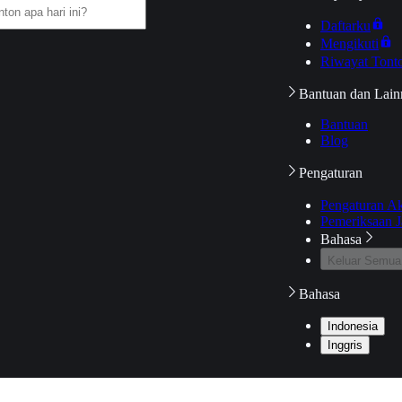
Daftarku
Mengikuti
Riwayat Tont
Bantuan dan Lain
Bantuan
Blog
Pengaturan
Pengaturan A
Pemeriksaan J
Bahasa
Keluar Semua
Bahasa
Indonesia
Inggris