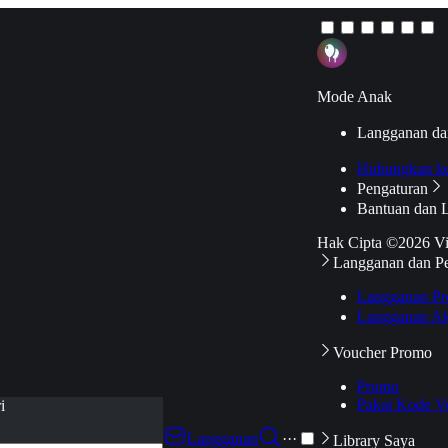
Mode Anak
Langganan da
Hubungkan k
Pengaturan
Bantuan dan 
Hak Cipta ©2026 V
Langganan dan P
Langganan Pr
Langganan Ak
Voucher Promo
Promo
Pakai Kode V
i
Langganan
···
Library Saya