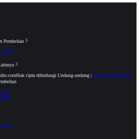
n Pembelian
e TV
Lainnya
idio.com
Hak cipta dilindungi Undang-undang
|
Syarat & Ketentuan
embelian
emier
tif
oucher