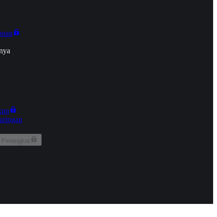
onan
nya
kun
aringan
 Perangkat