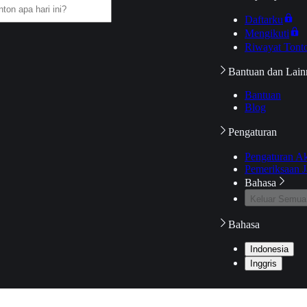
Daftarku
Mengikuti
Riwayat Tont
Bantuan dan Lain
Bantuan
Blog
Pengaturan
Pengaturan A
Pemeriksaan J
Bahasa
Keluar Semua
Bahasa
Indonesia
Inggris