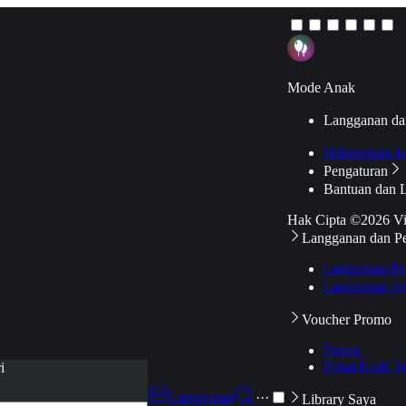
Mode Anak
Langganan da
Hubungkan k
Pengaturan
Bantuan dan 
Hak Cipta ©2026 V
Langganan dan P
Langganan Pr
Langganan Ak
Voucher Promo
Promo
Pakai Kode V
i
Langganan
···
Library Saya