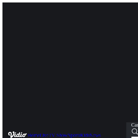
Car
Home
Live
TV Show
Sports
Kids
News