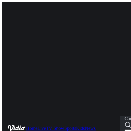
Car
Home
Live
TV Show
Sports
Kids
News