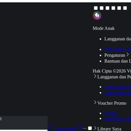
Mode Anak
Langganan da
Hubungkan k
Pengaturan
Bantuan dan 
Hak Cipta ©2026 V
Langganan dan P
Langganan Pr
Langganan Ak
Voucher Promo
Promo
Pakai Kode V
i
Langganan
···
Library Saya