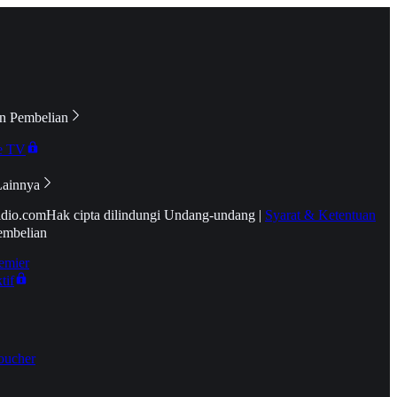
n Pembelian
e TV
Lainnya
idio.com
Hak cipta dilindungi Undang-undang
|
Syarat & Ketentuan
embelian
emier
tif
oucher