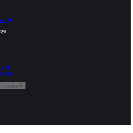
onan
nya
kun
aringan
 Perangkat