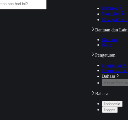
Daftarku
Mengikuti
Riwayat Tont
Bantuan dan Lain
Bantuan
Blog
Pengaturan
Pengaturan A
Pemeriksaan J
Bahasa
Keluar Semua
Bahasa
Indonesia
Inggris