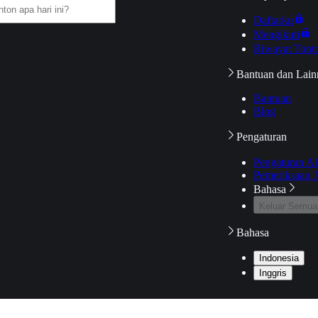
Daftarku
Mengikuti
Riwayat Tont
Bantuan dan Lain
Bantuan
Blog
Pengaturan
Pengaturan A
Pemeriksaan J
Bahasa
Keluar Semua
Bahasa
Indonesia
Inggris