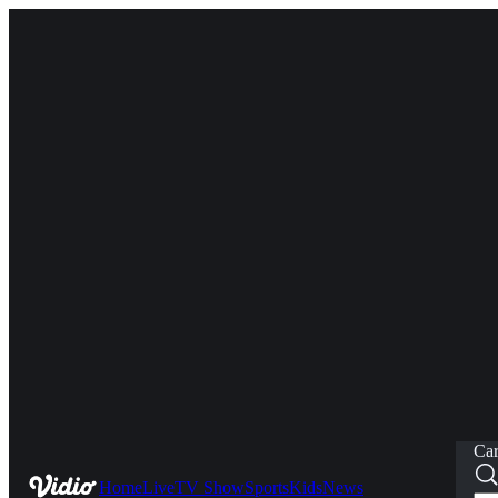
Car
Home
Live
TV Show
Sports
Kids
News