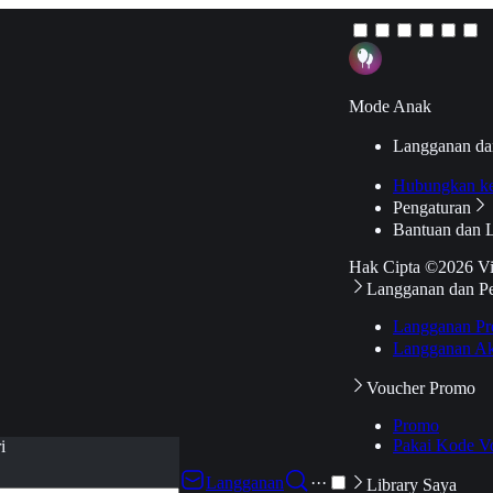
Mode Anak
Langganan da
Hubungkan k
Pengaturan
Bantuan dan 
Hak Cipta ©2026 V
Langganan dan P
Langganan Pr
Langganan Ak
Voucher Promo
Promo
Pakai Kode V
i
Langganan
···
Library Saya