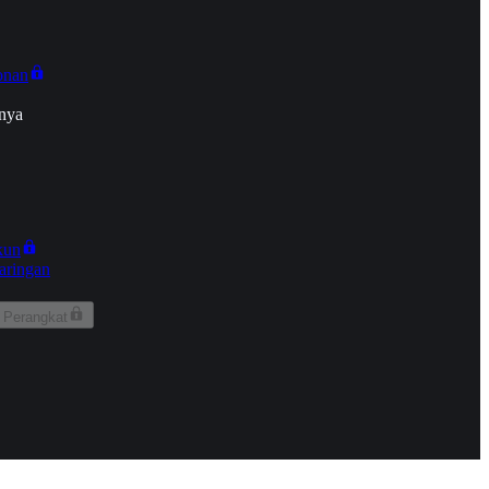
onan
nya
kun
aringan
 Perangkat