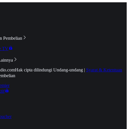
n Pembelian
e TV
Lainnya
idio.com
Hak cipta dilindungi Undang-undang
|
Syarat & Ketentuan
embelian
emier
tif
oucher