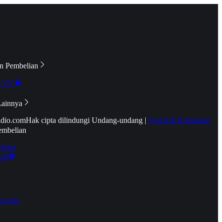
n Pembelian
e TV
Lainnya
idio.com
Hak cipta dilindungi Undang-undang
|
Syarat & Ketentuan
embelian
emier
tif
oucher