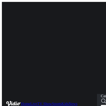
Car
Home
Live
TV Show
Sports
Kids
News