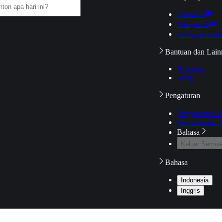
Daftarku
Mengikuti
Riwayat Tont
Bantuan dan Lain
Bantuan
Blog
Pengaturan
Pengaturan A
Pemeriksaan J
Bahasa
Keluar Semua
Bahasa
Indonesia
Inggris