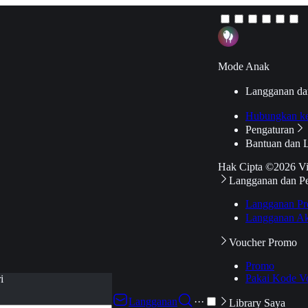
Mode Anak
Langganan da
Hubungkan k
Pengaturan
Bantuan dan 
Hak Cipta ©2026 V
Langganan dan P
Langganan Pr
Langganan Ak
Voucher Promo
Promo
Pakai Kode V
i
Langganan
···
Library Saya