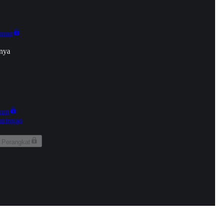
onan
nya
kun
aringan
 Perangkat