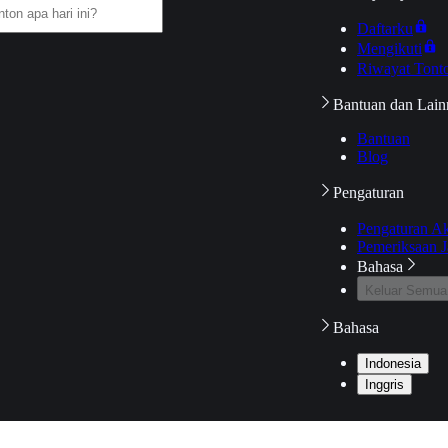
Daftarku
Mengikuti
Riwayat Tont
Bantuan dan Lain
Bantuan
Blog
Pengaturan
Pengaturan A
Pemeriksaan J
Bahasa
Keluar Semua
Bahasa
Indonesia
Inggris