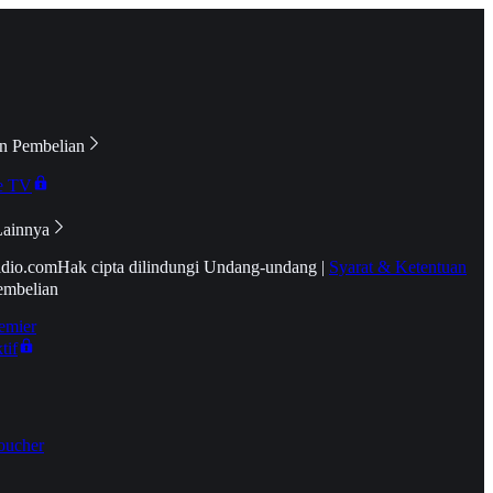
n Pembelian
e TV
Lainnya
idio.com
Hak cipta dilindungi Undang-undang
|
Syarat & Ketentuan
embelian
emier
tif
oucher