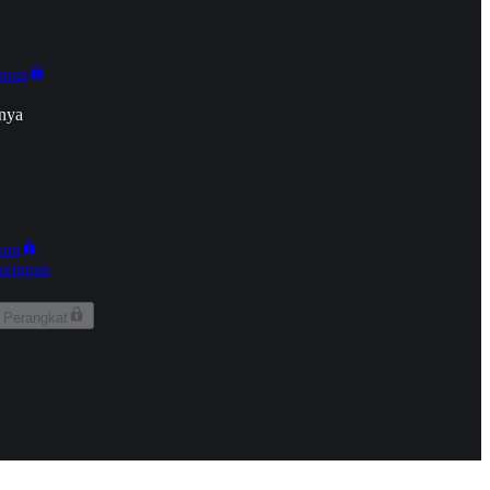
onan
nya
kun
aringan
 Perangkat