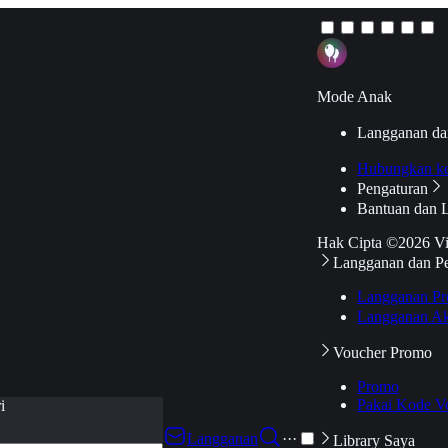
Mode Anak
Langganan da
Hubungkan k
Pengaturan
Bantuan dan 
Hak Cipta ©2026 V
Langganan dan P
Langganan Pr
Langganan Ak
Voucher Promo
Promo
Pakai Kode V
i
Langganan
···
Library Saya