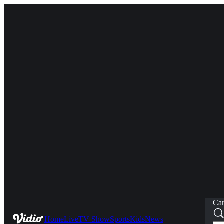
Car
Home
Live
TV Show
Sports
Kids
News