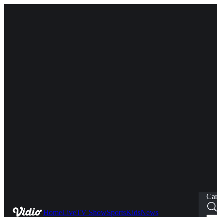
Car
Home
Live
TV Show
Sports
Kids
News