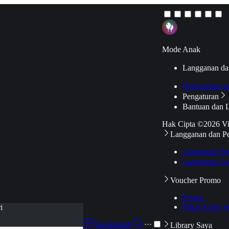
Mode Anak
Langganan da
Hubungkan k
Pengaturan
Bantuan dan 
Hak Cipta ©2026 V
Langganan dan P
Langganan Pr
Langganan Ak
Voucher Promo
Promo
Pakai Kode V
i
Langganan
···
Library Saya