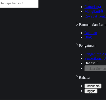
Daftarku
Mengikuti
Riwayat Tont
Bantuan dan Lain
Bantuan
Blog
Pengaturan
Pengaturan A
Pemeriksaan J
Bahasa
Keluar Semua
Bahasa
Indonesia
Inggris