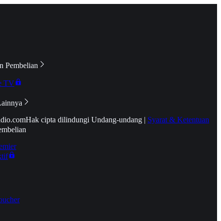
n Pembelian
e TV
Lainnya
idio.com
Hak cipta dilindungi Undang-undang
|
Syarat & Ketentuan
embelian
emier
tif
oucher