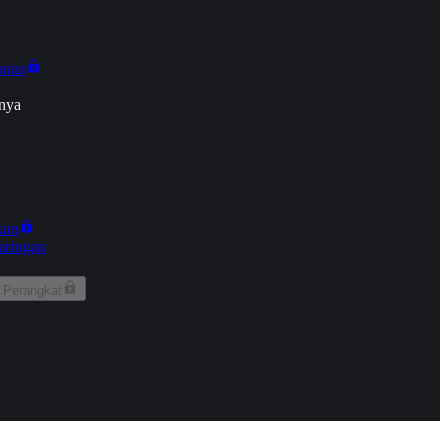
onan
nya
kun
aringan
 Perangkat