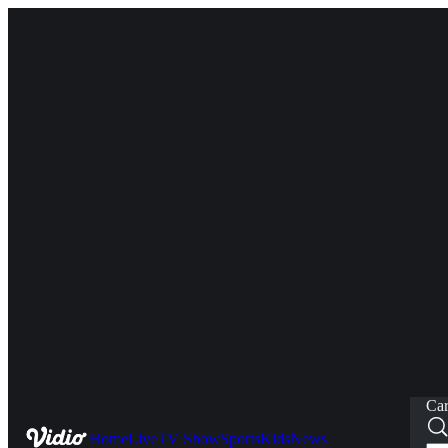
Car
Home
Live
TV Show
Sports
Kids
News