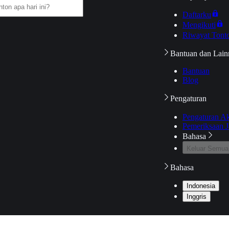
Daftarku
Mengikuti
Riwayat Tont
Bantuan dan Lain
Bantuan
Blog
Pengaturan
Pengaturan A
Pemeriksaan J
Bahasa
Keluar Semua
Bahasa
Indonesia
Inggris