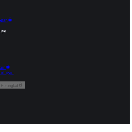
onan
nya
kun
aringan
 Perangkat