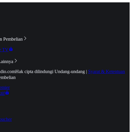
n Pembelian
e TV
Lainnya
idio.com
Hak cipta dilindungi Undang-undang
|
Syarat & Ketentuan
embelian
emier
tif
oucher