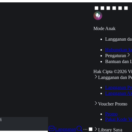
Mode Anak
Langganan da
Hubungkan k
Pengaturan
Bantuan dan 
Hak Cipta ©2026 V
Langganan dan P
Langganan Pr
Langganan Ak
Voucher Promo
Promo
Pakai Kode V
i
Langganan
···
Library Saya