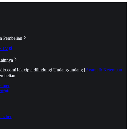
n Pembelian
e TV
Lainnya
idio.com
Hak cipta dilindungi Undang-undang
|
Syarat & Ketentuan
embelian
emier
tif
oucher