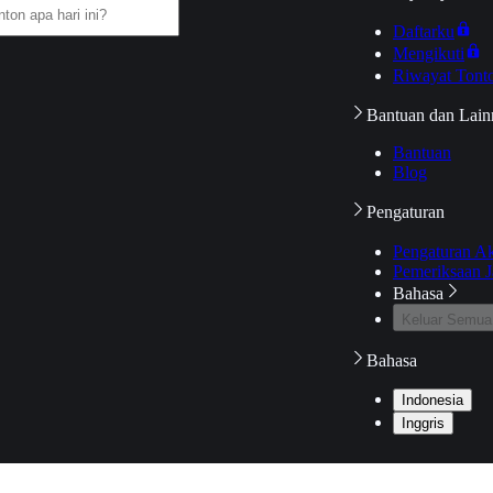
Daftarku
Mengikuti
Riwayat Tont
Bantuan dan Lain
Bantuan
Blog
Pengaturan
Pengaturan A
Pemeriksaan J
Bahasa
Keluar Semua
Bahasa
Indonesia
Inggris