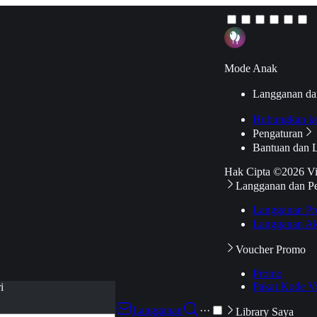
Mode Anak
Langganan da
Hubungkan k
Pengaturan
Bantuan dan 
Hak Cipta ©2026 V
Langganan dan P
Langganan Pr
Langganan Ak
Voucher Promo
Promo
Pakai Kode V
i
Langganan
···
Library Saya