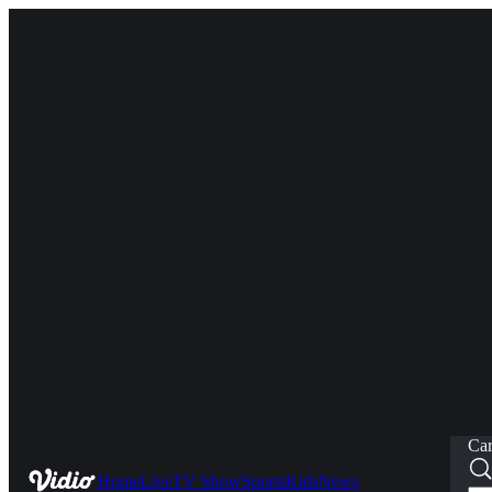
Car
Home
Live
TV Show
Sports
Kids
News