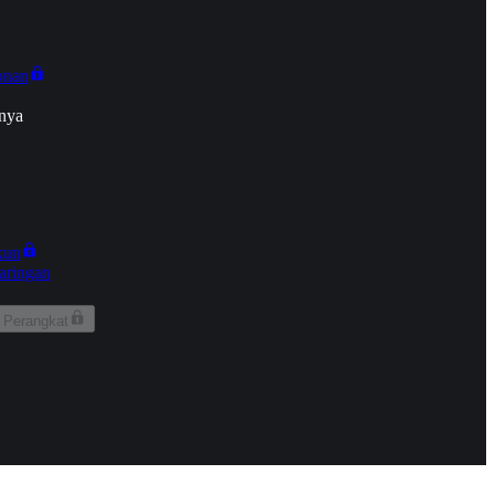
onan
nya
kun
aringan
 Perangkat