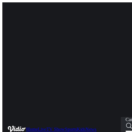
Car
Home
Live
TV Show
Sports
Kids
News