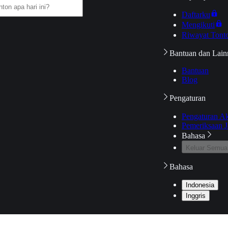
Daftarku
Mengikuti
Riwayat Tont
Bantuan dan Lain
Bantuan
Blog
Pengaturan
Pengaturan A
Pemeriksaan J
Bahasa
Keluar Semua
Bahasa
Indonesia
Inggris