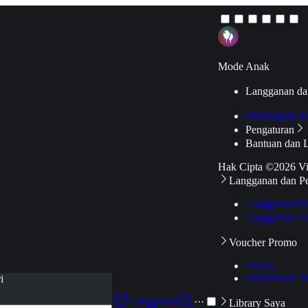
Mode Anak
Langganan da
Hubungkan k
Pengaturan
Bantuan dan 
Hak Cipta ©2026 V
Langganan dan P
Langganan Pr
Langganan Ak
Voucher Promo
Promo
Pakai Kode V
i
Langganan
···
Library Saya