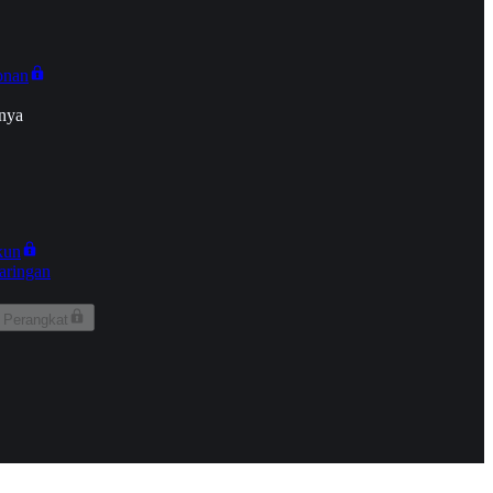
onan
nya
kun
aringan
 Perangkat