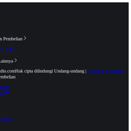
n Pembelian
e TV
Lainnya
idio.com
Hak cipta dilindungi Undang-undang
|
Syarat & Ketentuan
embelian
emier
tif
oucher