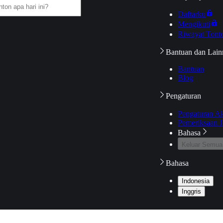
Daftarku
Mengikuti
Riwayat Tont
Bantuan dan Lain
Bantuan
Blog
Pengaturan
Pengaturan A
Pemeriksaan J
Bahasa
Keluar Semua
Bahasa
Indonesia
Inggris