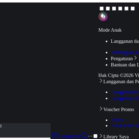
Mode Anak
Langganan da
Hubungkan k
Pengaturan
Bantuan dan 
Hak Cipta ©2026 V
Langganan dan P
Langganan Pr
Langganan Ak
Voucher Promo
Promo
Pakai Kode V
i
Langganan
···
Library Saya