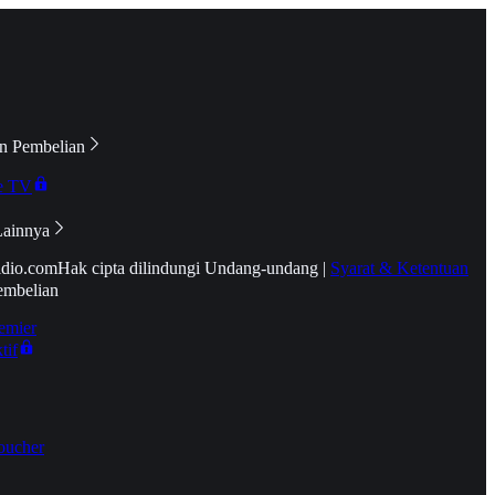
n Pembelian
e TV
Lainnya
idio.com
Hak cipta dilindungi Undang-undang
|
Syarat & Ketentuan
embelian
emier
tif
oucher