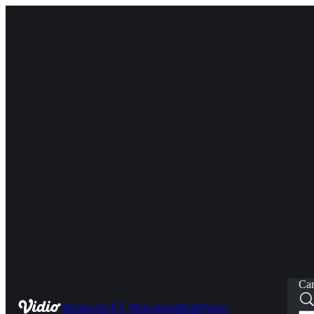
Car
Home
Live
TV Show
Sports
Kids
News