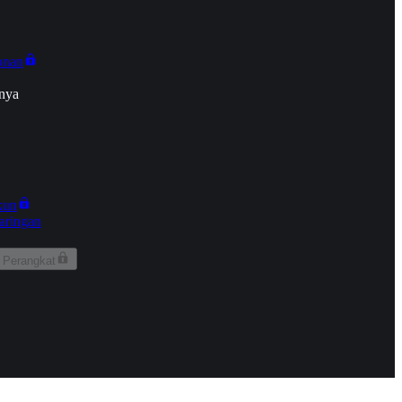
onan
nya
kun
aringan
 Perangkat