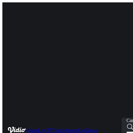
Car
Home
Live
TV Show
Sports
Kids
News