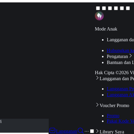
Mode Anak
Langganan da
Hubungkan k
Pengaturan
Bantuan dan 
Hak Cipta ©2026 V
Langganan dan P
Langganan Pr
Langganan Ak
Voucher Promo
Promo
Pakai Kode V
i
Langganan
···
Library Saya