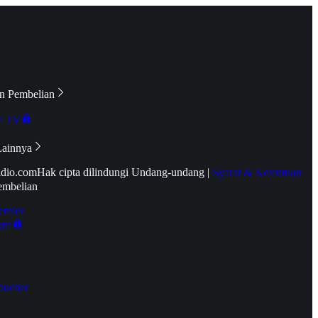
n Pembelian
e TV
Lainnya
idio.com
Hak cipta dilindungi Undang-undang
|
Syarat & Ketentuan
embelian
emier
tif
oucher