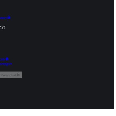
onan
nya
kun
aringan
 Perangkat