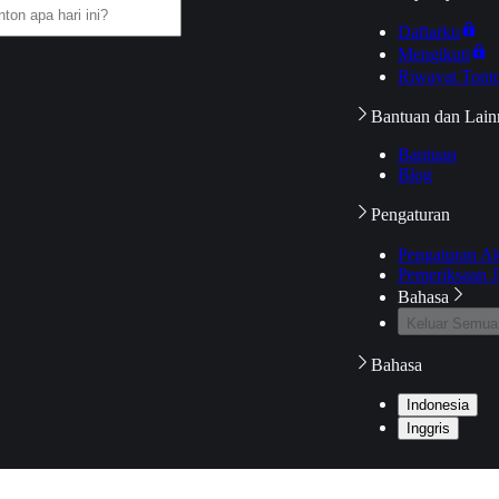
Daftarku
Mengikuti
Riwayat Tont
Bantuan dan Lain
Bantuan
Blog
Pengaturan
Pengaturan A
Pemeriksaan J
Bahasa
Keluar Semua
Bahasa
Indonesia
Inggris