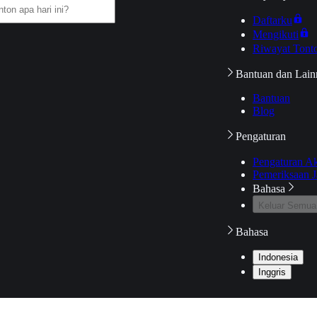
Daftarku
Mengikuti
Riwayat Tont
Bantuan dan Lain
Bantuan
Blog
Pengaturan
Pengaturan A
Pemeriksaan J
Bahasa
Keluar Semua
Bahasa
Indonesia
Inggris