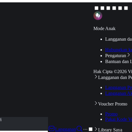
Mode Anak
Langganan da
Hubungkan k
Pengaturan
Bantuan dan 
Hak Cipta ©2026 V
Langganan dan P
Langganan Pr
Langganan Ak
Voucher Promo
Promo
Pakai Kode V
i
Langganan
···
Library Saya