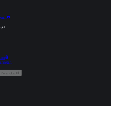
onan
nya
kun
aringan
 Perangkat