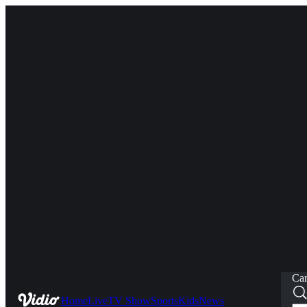
Car
Home
Live
TV Show
Sports
Kids
News