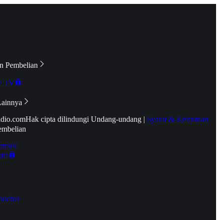
n Pembelian
e TV
Lainnya
idio.com
Hak cipta dilindungi Undang-undang
|
Syarat & Ketentuan
embelian
emier
tif
oucher