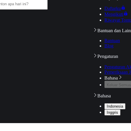
Daftarku
Mengikuti
Riwayat Tont
Bantuan dan Lain
Bantuan
Blog
Pengaturan
Pengaturan A
Pemeriksaan J
Bahasa
Keluar Semua
Bahasa
Indonesia
Inggris