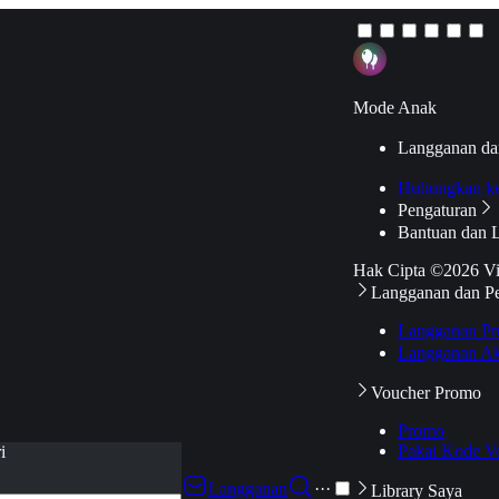
Mode Anak
Langganan da
Hubungkan k
Pengaturan
Bantuan dan 
Hak Cipta ©2026 V
Langganan dan P
Langganan Pr
Langganan Ak
Voucher Promo
Promo
Pakai Kode V
i
Langganan
···
Library Saya