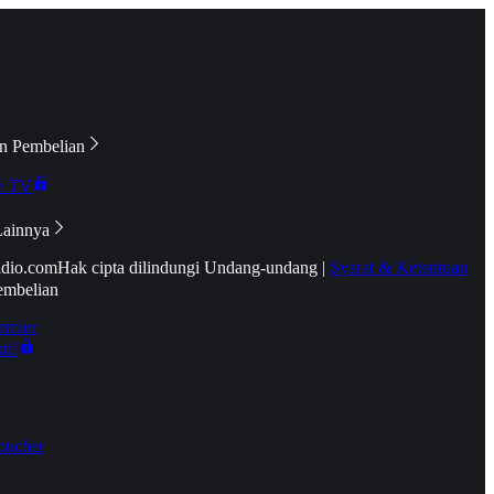
n Pembelian
e TV
Lainnya
idio.com
Hak cipta dilindungi Undang-undang
|
Syarat & Ketentuan
embelian
emier
tif
oucher