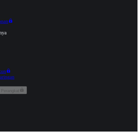
onan
nya
kun
aringan
 Perangkat