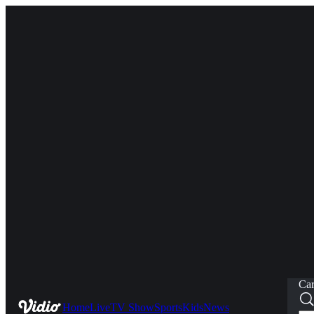
Car
Home
Live
TV Show
Sports
Kids
News