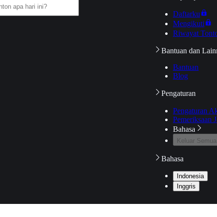
Daftarku
Mengikuti
Riwayat Tont
Bantuan dan Lain
Bantuan
Blog
Pengaturan
Pengaturan A
Pemeriksaan J
Bahasa
Keluar Semua
Bahasa
Indonesia
Inggris