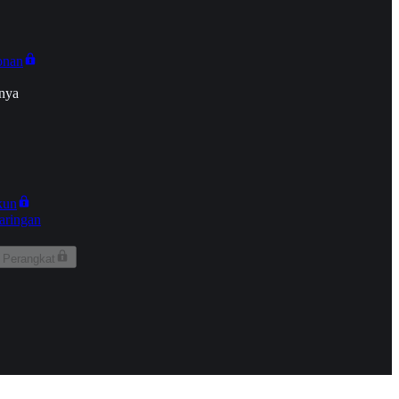
onan
nya
kun
aringan
 Perangkat