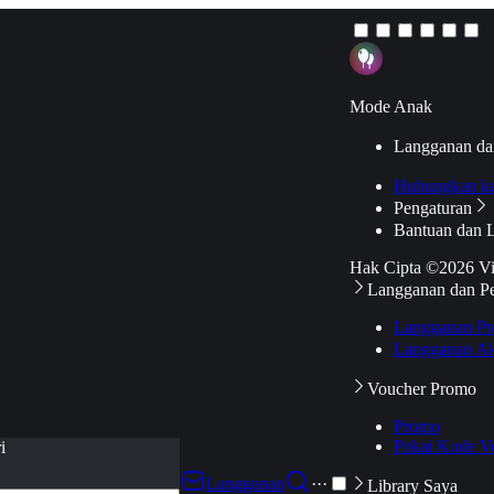
Mode Anak
Langganan da
Hubungkan k
Pengaturan
Bantuan dan 
Hak Cipta ©2026 V
Langganan dan P
Langganan Pr
Langganan Ak
Voucher Promo
Promo
Pakai Kode V
i
Langganan
···
Library Saya