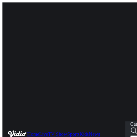
Car
Home
Live
TV Show
Sports
Kids
News