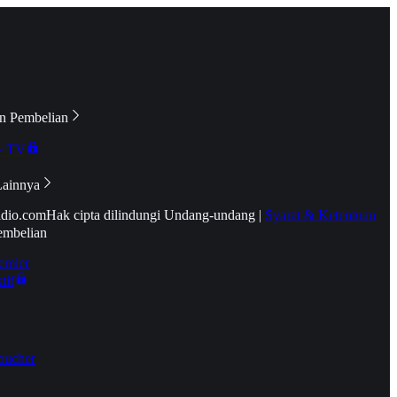
n Pembelian
e TV
Lainnya
idio.com
Hak cipta dilindungi Undang-undang
|
Syarat & Ketentuan
embelian
emier
tif
oucher