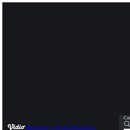
Car
Home
Live
TV Show
Sports
Kids
News