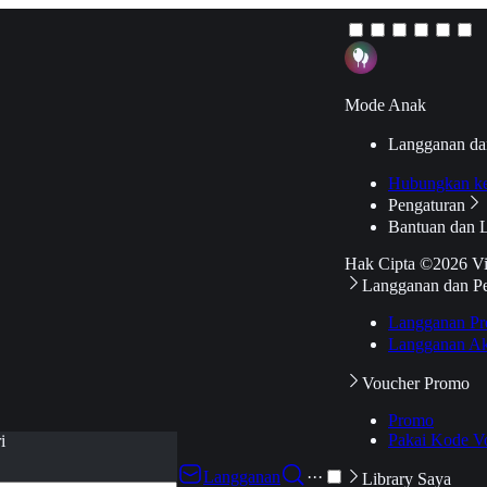
Mode Anak
Langganan da
Hubungkan k
Pengaturan
Bantuan dan 
Hak Cipta ©2026 V
Langganan dan P
Langganan Pr
Langganan Ak
Voucher Promo
Promo
Pakai Kode V
i
Langganan
···
Library Saya