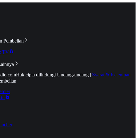
n Pembelian
e TV
Lainnya
idio.com
Hak cipta dilindungi Undang-undang
|
Syarat & Ketentuan
embelian
emier
tif
oucher