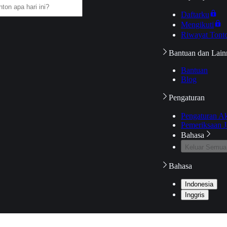
Daftarku
Mengikuti
Riwayat Tont
Bantuan dan Lain
Bantuan
Blog
Pengaturan
Pengaturan A
Pemeriksaan J
Bahasa
Keluar Semua
Bahasa
Indonesia
Inggris