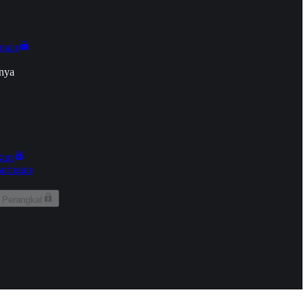
onan
nya
kun
aringan
 Perangkat