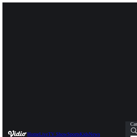
Car
Home
Live
TV Show
Sports
Kids
News