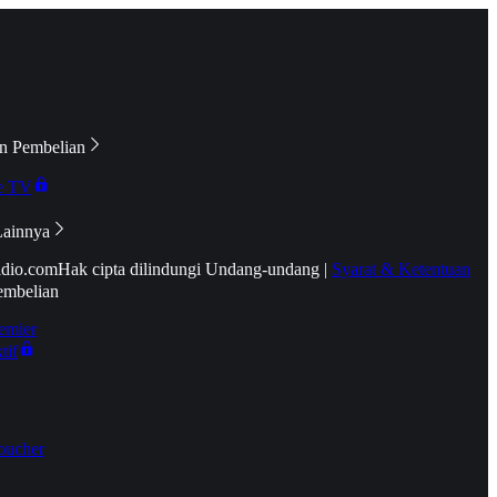
n Pembelian
e TV
Lainnya
idio.com
Hak cipta dilindungi Undang-undang
|
Syarat & Ketentuan
embelian
emier
tif
oucher