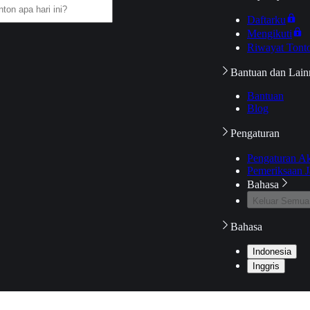
Daftarku
Mengikuti
Riwayat Tont
Bantuan dan Lain
Bantuan
Blog
Pengaturan
Pengaturan A
Pemeriksaan J
Bahasa
Keluar Semua
Bahasa
Indonesia
Inggris