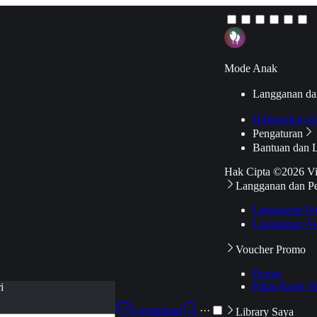
Mode Anak
Langganan da
Hubungkan k
Pengaturan
Bantuan dan 
Hak Cipta ©2026 V
Langganan dan P
Langganan Pr
Langganan Ak
Voucher Promo
Promo
Pakai Kode V
i
Langganan
···
Library Saya