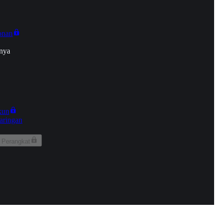
onan
nya
kun
aringan
 Perangkat