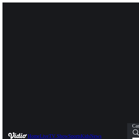
Car
Home
Live
TV Show
Sports
Kids
News