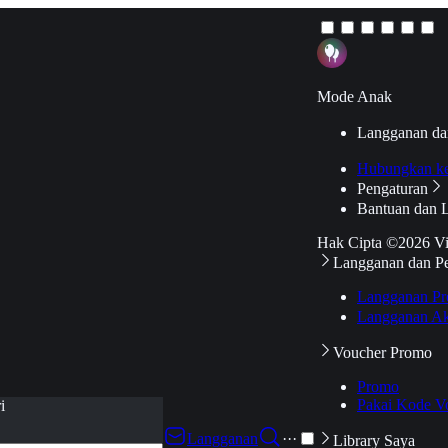
Mode Anak
Langganan da
Hubungkan k
Pengaturan
Bantuan dan 
Hak Cipta ©2026 V
Langganan dan P
Langganan Pr
Langganan Ak
Voucher Promo
Promo
Pakai Kode V
i
Langganan
···
Library Saya