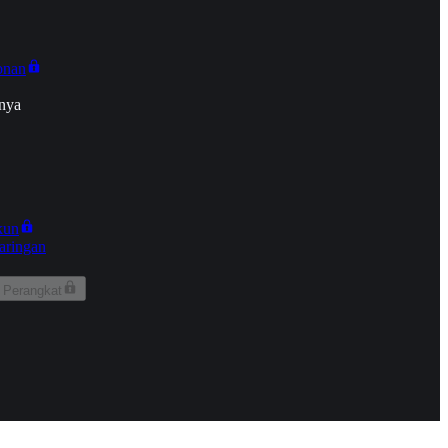
onan
nya
kun
aringan
 Perangkat