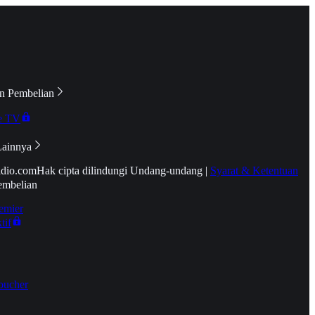
n Pembelian
e TV
Lainnya
idio.com
Hak cipta dilindungi Undang-undang
|
Syarat & Ketentuan
embelian
emier
tif
oucher