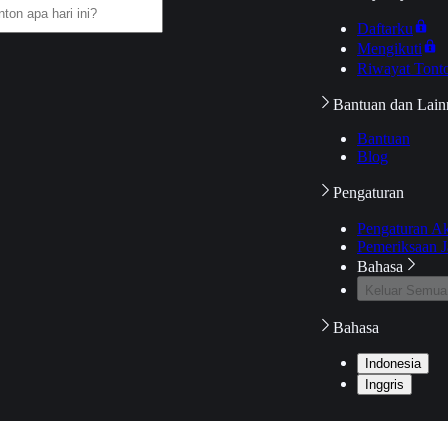
Daftarku
Mengikuti
Riwayat Tont
Bantuan dan Lain
Bantuan
Blog
Pengaturan
Pengaturan A
Pemeriksaan J
Bahasa
Keluar Semua
Bahasa
Indonesia
Inggris