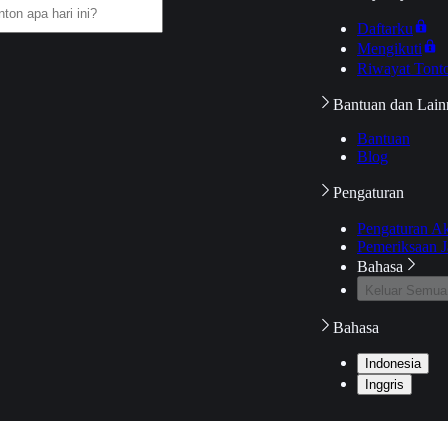
Daftarku
Mengikuti
Riwayat Tont
Bantuan dan Lain
Bantuan
Blog
Pengaturan
Pengaturan A
Pemeriksaan J
Bahasa
Keluar Semua
Bahasa
Indonesia
Inggris