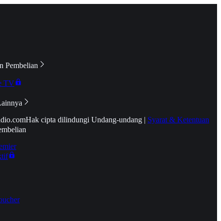
n Pembelian
e TV
Lainnya
idio.com
Hak cipta dilindungi Undang-undang
|
Syarat & Ketentuan
embelian
emier
tif
oucher