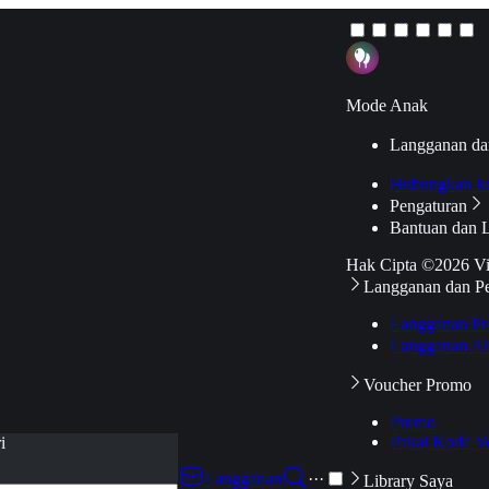
Mode Anak
Langganan da
Hubungkan k
Pengaturan
Bantuan dan 
Hak Cipta ©2026 V
Langganan dan P
Langganan Pr
Langganan Ak
Voucher Promo
Promo
Pakai Kode V
i
Langganan
···
Library Saya