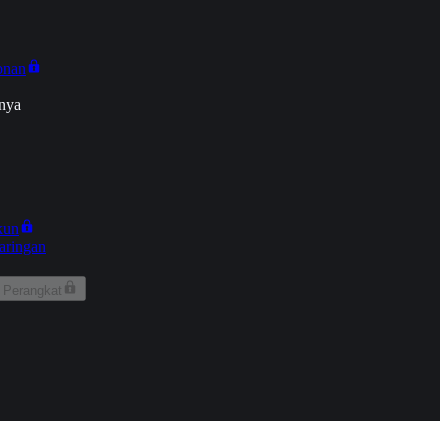
onan
nya
kun
aringan
 Perangkat