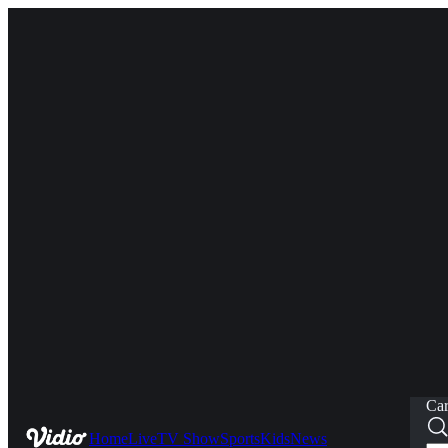
Car
Home
Live
TV Show
Sports
Kids
News