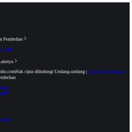
n Pembelian
e TV
Lainnya
idio.com
Hak cipta dilindungi Undang-undang
|
Syarat & Ketentuan
embelian
emier
tif
oucher