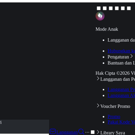
Mode Anak
Langganan da
Hubungkan k
Pengaturan
Bantuan dan 
Hak Cipta ©2026 V
Langganan dan P
Langganan Pr
Langganan Ak
Voucher Promo
Promo
Pakai Kode V
i
Langganan
···
Library Saya