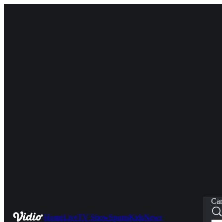
Car
Home
Live
TV Show
Sports
Kids
News