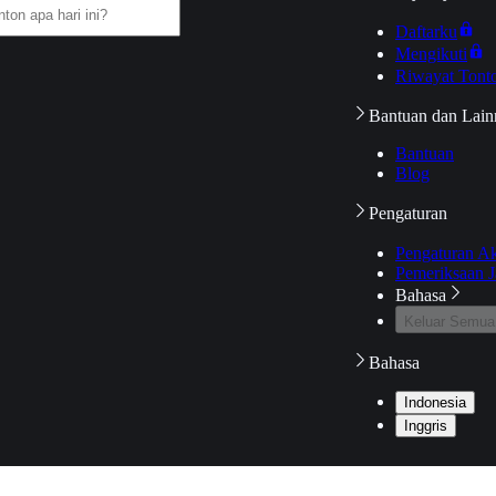
Daftarku
Mengikuti
Riwayat Tont
Bantuan dan Lain
Bantuan
Blog
Pengaturan
Pengaturan A
Pemeriksaan J
Bahasa
Keluar Semua
Bahasa
Indonesia
Inggris