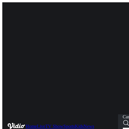
Car
Home
Live
TV Show
Sports
Kids
News