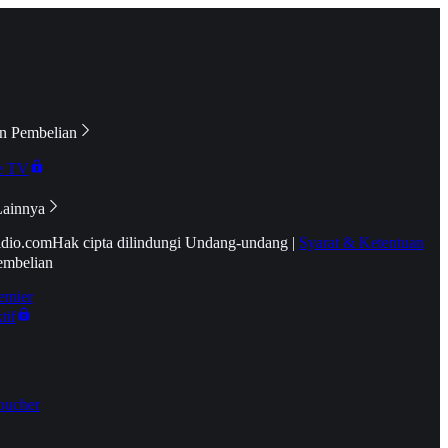
n Pembelian
e TV
Lainnya
idio.com
Hak cipta dilindungi Undang-undang
|
Syarat & Ketentuan
embelian
emier
tif
oucher