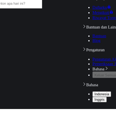
Daftarku
Mengikuti
Riwayat Tont
Bantuan dan Lain
Bantuan
Blog
Pengaturan
Pengaturan A
Pemeriksaan J
Bahasa
Keluar Semua
Bahasa
Indonesia
Inggris