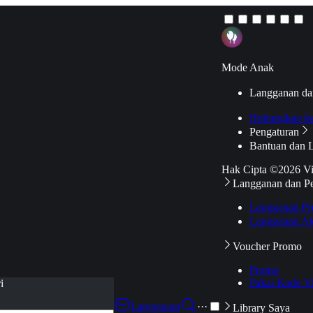
Mode Anak
Langganan da
Hubungkan k
Pengaturan
Bantuan dan 
Hak Cipta ©2026 V
Langganan dan P
Langganan Pr
Langganan Ak
Voucher Promo
Promo
Pakai Kode V
i
Langganan
···
Library Saya