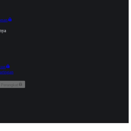
onan
nya
kun
aringan
 Perangkat