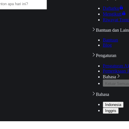
Daftarku
Mengikuti
Riwayat Tont
Bantuan dan Lain
Bantuan
Blog
Pengaturan
Pengaturan A
Pemeriksaan J
Bahasa
Keluar Semua
Bahasa
Indonesia
Inggris