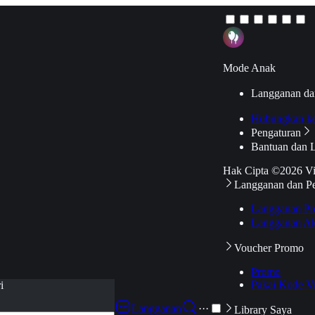
Mode Anak
Langganan da
Hubungkan k
Pengaturan
Bantuan dan 
Hak Cipta ©2026 V
Langganan dan P
Langganan Pr
Langganan Ak
Voucher Promo
Promo
Pakai Kode V
i
Langganan
···
Library Saya