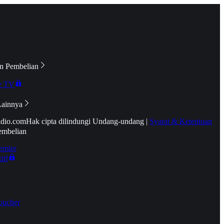
n Pembelian
e TV
Lainnya
idio.com
Hak cipta dilindungi Undang-undang
|
Syarat & Ketentuan
embelian
emier
tif
oucher