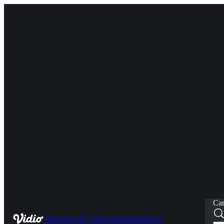
Car
Home
Live
TV Show
Sports
Kids
News