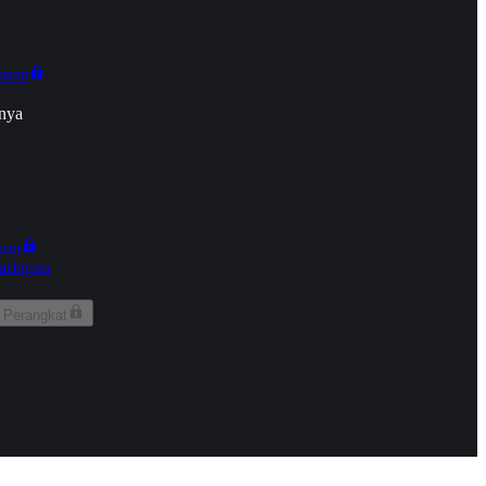
onan
nya
kun
aringan
 Perangkat