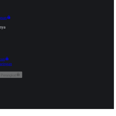
onan
nya
kun
aringan
 Perangkat