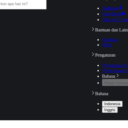
Daftarku
Mengikuti
Riwayat Tont
Bantuan dan Lain
Bantuan
Blog
Pengaturan
Pengaturan A
Pemeriksaan J
Bahasa
Keluar Semua
Bahasa
Indonesia
Inggris