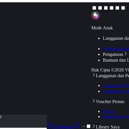
Mode Anak
Langganan da
Hubungkan k
Pengaturan
Bantuan dan 
Hak Cipta ©2026 V
Langganan dan P
Langganan Pr
Langganan Ak
Voucher Promo
Promo
Pakai Kode V
i
Langganan
···
Library Saya