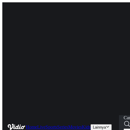
Car
Home
Live
Sports
Series
Movies
Kids
Lainnya