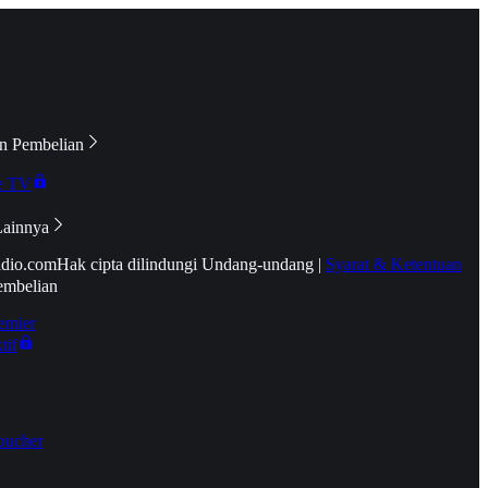
n Pembelian
e TV
Lainnya
idio.com
Hak cipta dilindungi Undang-undang
|
Syarat & Ketentuan
embelian
emier
tif
oucher