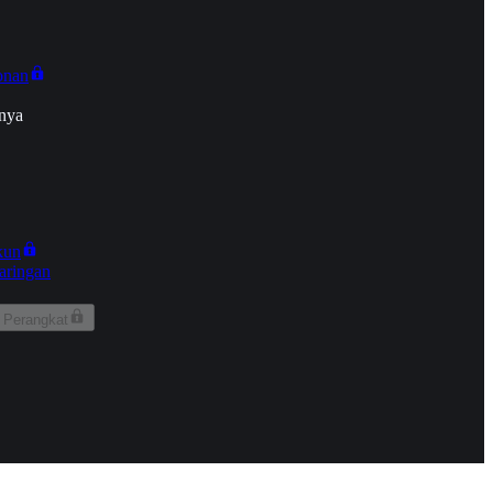
onan
nya
kun
aringan
 Perangkat