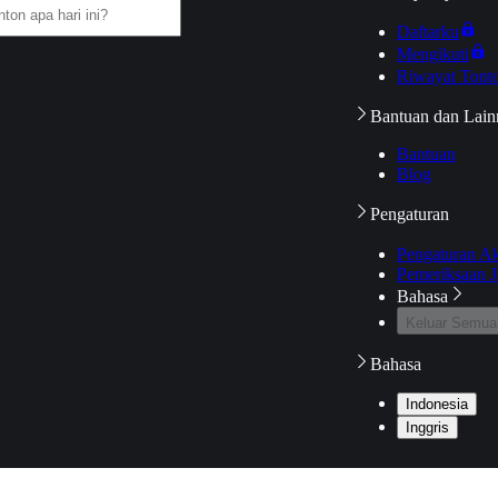
Daftarku
Mengikuti
Riwayat Tont
Bantuan dan Lain
Bantuan
Blog
Pengaturan
Pengaturan A
Pemeriksaan J
Bahasa
Keluar Semua
Bahasa
Indonesia
Inggris