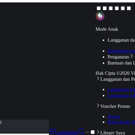
Mode Anak
Langganan da
Hubungkan k
Pengaturan
Bantuan dan 
Hak Cipta ©2026 V
Langganan dan P
Langganan Pr
Langganan Ak
Voucher Promo
Promo
Pakai Kode V
i
Langganan
···
Library Saya