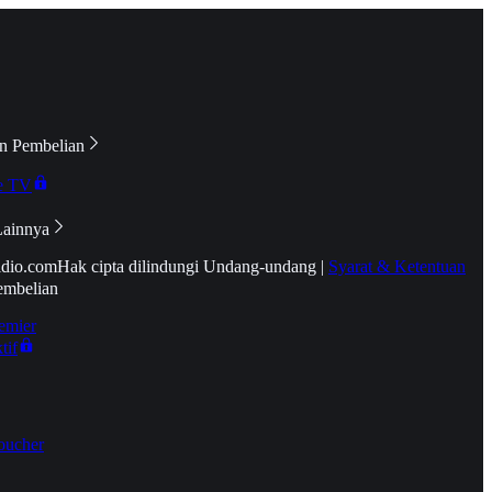
n Pembelian
e TV
Lainnya
idio.com
Hak cipta dilindungi Undang-undang
|
Syarat & Ketentuan
embelian
emier
tif
oucher