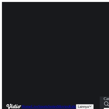
Car
Home
Live
Sports
Series
Movies
Kids
Lainnya