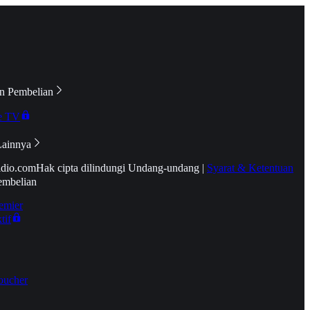
n Pembelian
e TV
Lainnya
idio.com
Hak cipta dilindungi Undang-undang
|
Syarat & Ketentuan
embelian
emier
tif
oucher