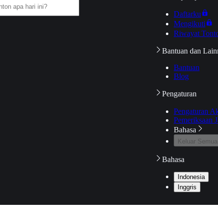
Daftarku
Mengikuti
Riwayat Tont
Bantuan dan Lain
Bantuan
Blog
Pengaturan
Pengaturan A
Pemeriksaan J
Bahasa
Keluar Semua
Bahasa
Indonesia
Inggris