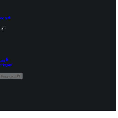
onan
nya
kun
aringan
 Perangkat