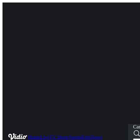
Car
Home
Live
TV Show
Sports
Kids
News