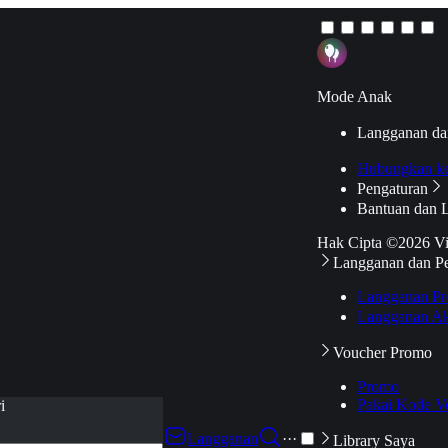
Mode Anak
Langganan da
Hubungkan k
Pengaturan
Bantuan dan 
Hak Cipta ©2026 V
Langganan dan P
Langganan Pr
Langganan Ak
Voucher Promo
Promo
Pakai Kode V
i
Langganan
···
Library Saya