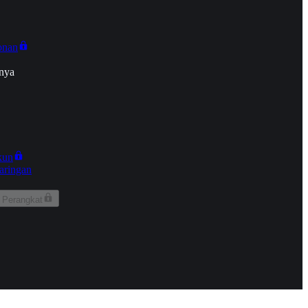
onan
nya
kun
aringan
 Perangkat