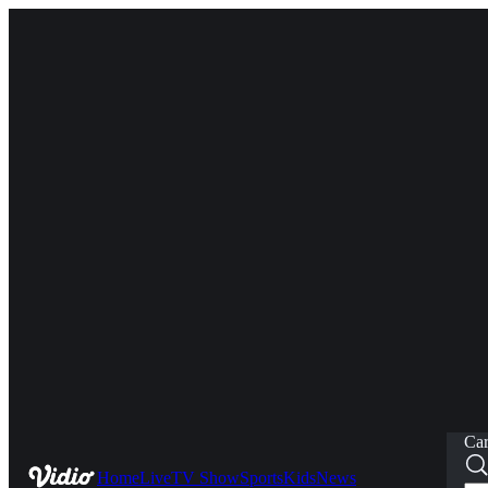
Car
Home
Live
TV Show
Sports
Kids
News