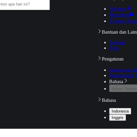
Daftarku
Mengikuti
Riwayat Tont
Bantuan dan Lain
Bantuan
Blog
Pengaturan
Pengaturan A
Pemeriksaan J
Bahasa
Keluar Semua
Bahasa
Indonesia
Inggris