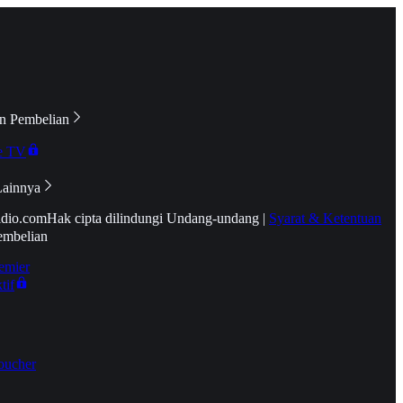
n Pembelian
e TV
Lainnya
idio.com
Hak cipta dilindungi Undang-undang
|
Syarat & Ketentuan
embelian
emier
tif
oucher