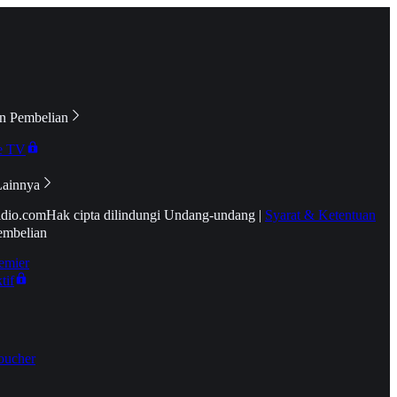
n Pembelian
e TV
Lainnya
idio.com
Hak cipta dilindungi Undang-undang
|
Syarat & Ketentuan
embelian
emier
tif
oucher