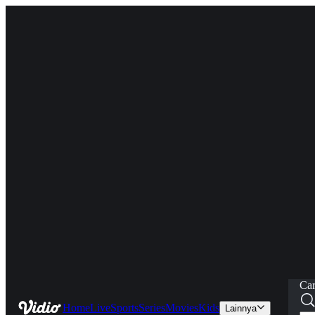
Car
Home
Live
Sports
Series
Movies
Kids
Lainnya