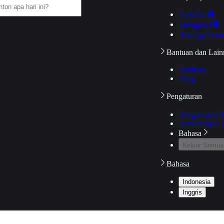
Daftarku
Mengikuti
Riwayat Tont
Bantuan dan Lain
Bantuan
Blog
Pengaturan
Pengaturan A
Pemeriksaan J
Bahasa
Keluar Semua
Bahasa
Indonesia
Inggris