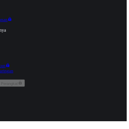
onan
nya
kun
aringan
 Perangkat