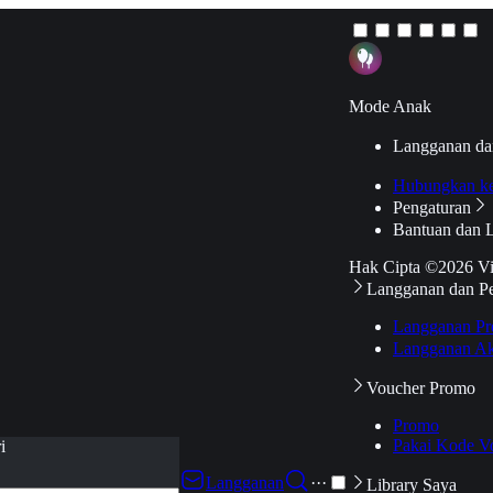
Mode Anak
Langganan da
Hubungkan k
Pengaturan
Bantuan dan 
Hak Cipta ©2026 V
Langganan dan P
Langganan Pr
Langganan Ak
Voucher Promo
Promo
Pakai Kode V
i
Langganan
···
Library Saya