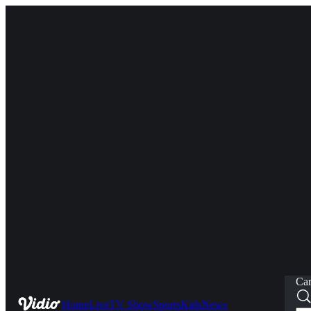
Car
Home
Live
TV Show
Sports
Kids
News