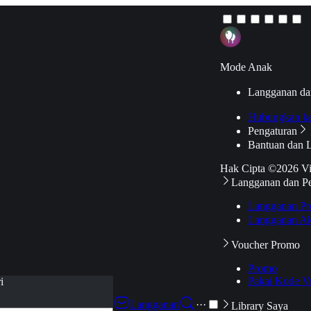
Mode Anak
Langganan da
Hubungkan k
Pengaturan
Bantuan dan 
Hak Cipta ©2026 V
Langganan dan P
Langganan Pr
Langganan Ak
Voucher Promo
Promo
Pakai Kode V
i
Langganan
···
Library Saya