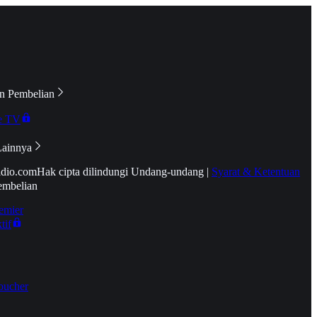
n Pembelian
e TV
Lainnya
idio.com
Hak cipta dilindungi Undang-undang
|
Syarat & Ketentuan
embelian
emier
tif
oucher