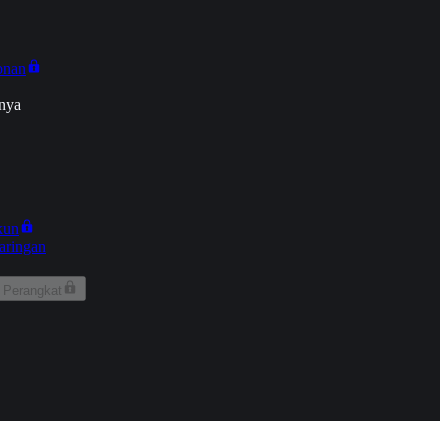
onan
nya
kun
aringan
 Perangkat