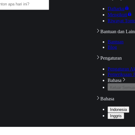
Daftarku
Mengikuti
Riwayat Tont
Bantuan dan Lain
Bantuan
Blog
Pengaturan
Pengaturan A
Pemeriksaan J
Bahasa
Keluar Semua
Bahasa
Indonesia
Inggris